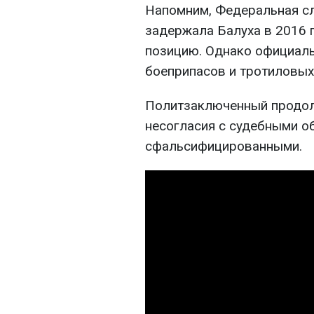
Напомним, Федеральная с
задержала Балуха в 2016 
позицию. Однако официаль
боеприпасов и тротиловых
Политзаключенный продол
несогласия с судебными о
сфальсифицированными.