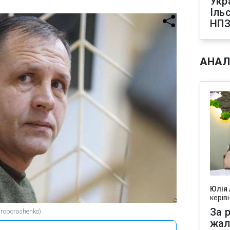
Укр
Іль
НПЗ
АНАЛ
Юлія
керів
За р
roporoshenko)
жал