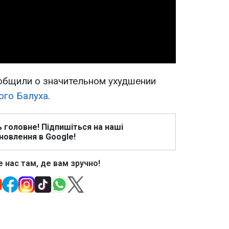
Video
общили о значительном ухудшении
ого Балуха
.
ь головне! Підпишіться на наші
новлення в Google!
 нас там, де вам зручно!