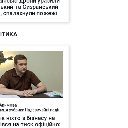
аїнські дрони уразили
ський та Сизранський
, спалахнули пожежі
ІТИКА
 Акимова
ниця рубрики Надзвичайні події
ік ніхто з бізнесу не
івся на тиск офіційно: