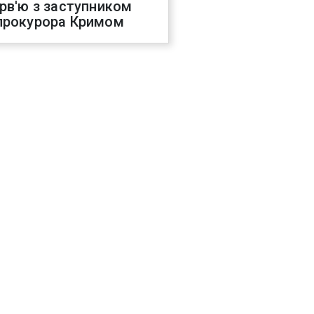
ерв'ю з заступником
прокурора Кримом