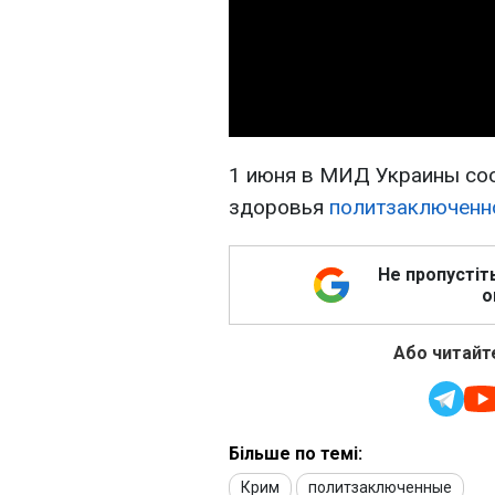
1 июня в МИД Украины со
здоровья
политзаключенн
Не пропустіт
о
Або читайте
Більше по темі:
Крим
политзаключенные