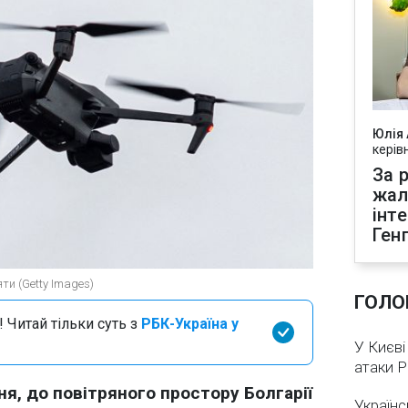
Юлія
керів
За р
жал
інт
Ген
ти (Getty Images)
ГОЛО
 Читай тільки суть з
РБК-Україна у
У Києві
атаки 
ня, до повітряного простору Болгарії
Українс