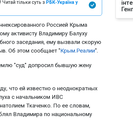
інт
 Читай тільки суть з
РБК-Україна у
Ген
аннексированного Россией Крыма
кому активисту Владимиру Балуху
ебного заседания, ему вызвали скорую
в. Об этом сообщает "
Крым.Реалии
".
емлю "суд" допросил бывшую жену
ду, что ей известно о неоднократных
луха с начальником ИВС
натолием Ткаченко. По ее словам,
блял Владимира по национальному