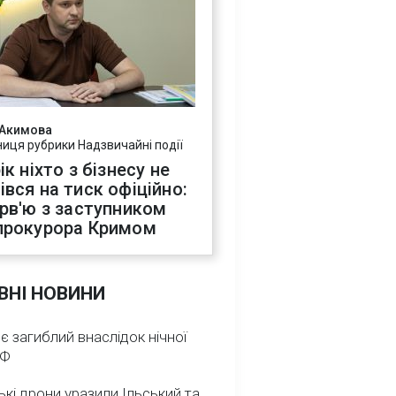
 Акимова
ниця рубрики Надзвичайні події
ік ніхто з бізнесу не
івся на тиск офіційно:
ерв'ю з заступником
прокурора Кримом
ВНІ НОВИНИ
 є загиблий внаслідок нічної
РФ
ькі дрони уразили Ільський та