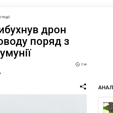
 події
вибухнув дрон
оводу поряд з
умунії
2 хв
?
АНАЛ