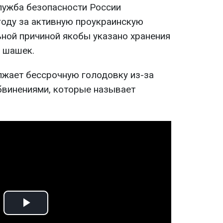
лужба безопасности России
году за активную проукраинскую
ной причиной якобы указано хранения
 шашек.
жает бессрочную голодовку из-за
бвинениями, которые называет
Play