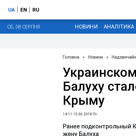
UA
EN
RU
НОВИНИ
АНАЛІТИКА
СБ, 08 СЕРПНЯ
Головна
»
Новини
»
Надзвичайні
Украинском
Балуху стал
Крыму
14:11 15.06.2018 Пт
Ранее подконтрольный 
жену Балуха