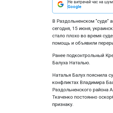
Не витрачай час на шум!
Google
В Раздольненском "суде" 
сегодня, 15 июня, украинс
стало плохо во время суд
помощь и объявили переры
Ранее подконтрольный Кр
Балуха Наталью.
Наталья Балух пояснила су
конфликтах Владимира Ба
Раздольненского района А
Ткаченко постоянно оскор
признаку.