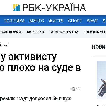
ПОЛІТИКА
БІЗНЕС
ЖИТТЯ
СПОРТ
WAVE
S
ОБСТРІЛ КИЄВА
DRONE DEALS
ОРМУЗЬКА ПРОТОКА
ВІЙНА В УКРАЇНІ
 події
НОВИ
у активисту
о плохо на суде в
1 хв
Кремлю "суд" допросил бывшую