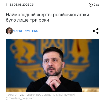
11:33 08.08.2026 Сб
2 хв
Наймолодшій жертві російської атаки
було лише три роки
МАРІЯ НАУМЕНКО
Фото: рятувальники працюють на місці пожежі
(t.me/dsns_telegram)