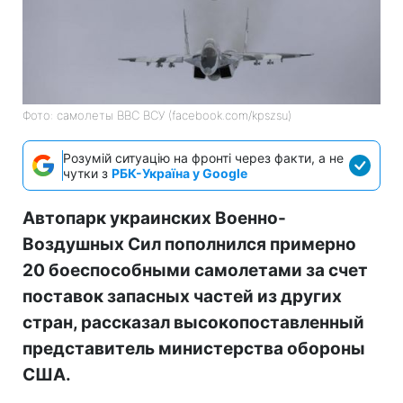
Фото: самолеты ВВС ВСУ (facebook.com/kpszsu)
Розумій ситуацію на фронті через факти, а не
чутки з
РБК-Україна у Google
Автопарк украинских Военно-
Воздушных Сил пополнился примерно
20 боеспособными самолетами за счет
поставок запасных частей из других
стран, рассказал высокопоставленный
представитель министерства обороны
США.