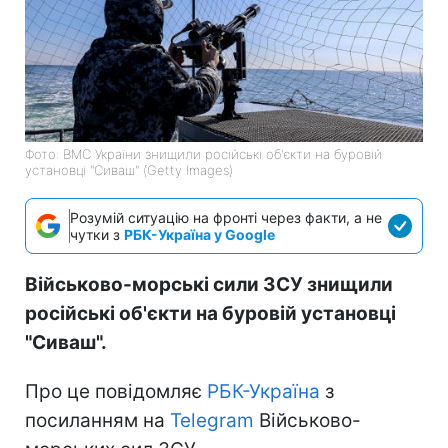
Фото: ВМС України знищили російські об'єкти на буровій
установці "Сиваш" (Getty Images)
Розумій ситуацію на фронті через факти, а не
чутки з
РБК-Україна у Google
Військово-морські сили ЗСУ знищили
російські об'єкти на буровій установці
"Сиваш".
Про це повідомляє
РБК-Україна
з
посиланням на
Telegram
Військово-