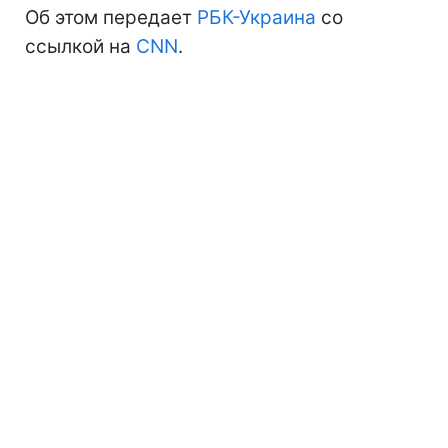
Об этом передает
РБК-Украина
со
ссылкой на
CNN
.