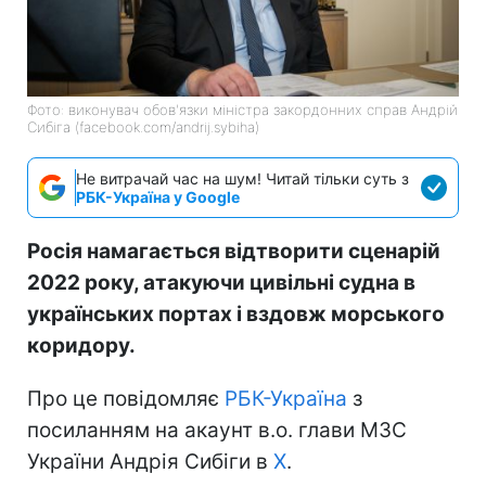
Фото: виконувач обов'язки міністра закордонних справ Андрій
Сибіга (facebook.com/andrij.sybiha)
Не витрачай час на шум! Читай тільки суть з
РБК-Україна у Google
Росія намагається відтворити сценарій
2022 року, атакуючи цивільні судна в
українських портах і вздовж морського
коридору.
Про це повідомляє
РБК-Україна
з
посиланням на акаунт в.о. глави МЗС
України Андрія Сибіги в
Х
.