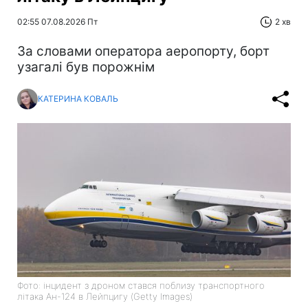
02:55 07.08.2026 Пт
2 хв
За словами оператора аеропорту, борт
узагалі був порожнім
КАТЕРИНА КОВАЛЬ
Фото: інцидент з дроном стався поблизу транспортного
літака Ан-124 в Лейпцигу (Getty Images)