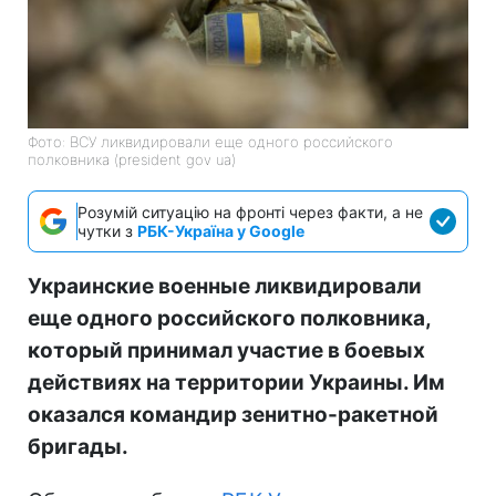
Фото: ВСУ ликвидировали еще одного российского
полковника (president gov ua)
Розумій ситуацію на фронті через факти, а не
чутки з
РБК-Україна у Google
Украинские военные ликвидировали
еще одного российского полковника,
который принимал участие в боевых
действиях на территории Украины. Им
оказался командир зенитно-ракетной
бригады.