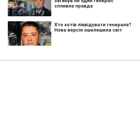
Головна
»
Життя
»
Суспільство
Коломойського судитимуть за
заволодіння 9,2 млрд грн
ПриватБанку
19:18 06.08.2026 Чт
2 хв
Разом із ним перед судом постануть ще
п'ятеро учасників схеми