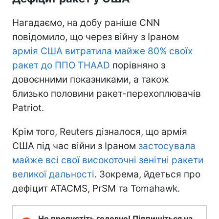
Нагадаємо, на добу раніше CNN
повідомило, що через війну з Іраном
армія США витратила майже 80% своїх
ракет до ППО THAAD
порівняно з
довоєнними показниками, а також
близько половини ракет-перехоплювачів
Patriot.
Крім того, Reuters дізналося, що армія
США під час війни з Іраном
застосувала
майже всі свої високоточні зенітні ракети
великої дальності
. Зокрема, йдеться про
дефіцит ATACMS, PrSM та Tomahawk.
Не пропустіть головне! Підпишіться на