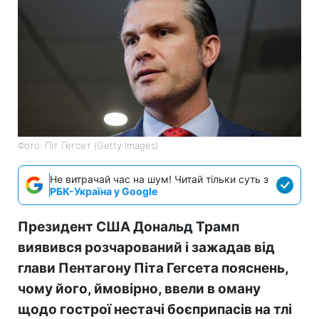
Фото: Піт Гегсет (Getty Images)
Не витрачай час на шум! Читай тільки суть з
РБК-Україна у Google
Президент США Дональд Трамп
виявився розчарований і зажадав від
глави Пентагону Піта Гегсета пояснень,
чому його, ймовірно, ввели в оману
щодо гострої нестачі боєприпасів на тлі