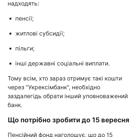
надходять:
пенсії;
житлові субсидії;
пільги;
інші державні соціальні виплати.
Тому всім, хто зараз отримує такі кошти
через "Укрексімбанк", необхідно
заздалегідь обрати інший уповноважений
банк.
Що потрібно зробити до 15 вересня
Пенсійний фонд наголошує, що до 15