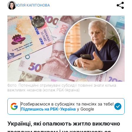
ЮЛІЯ КАПІТОНОВА
Фото: Потенційні отримувачі субсидії повинні знати кілька
важливих нюансів (колаж РБК-Україна)
Розбираємося в субсидіях та пенсіях за тебе!
Підпишись на РБК-Україна
у Google
Українці, які опалюють житло виключно