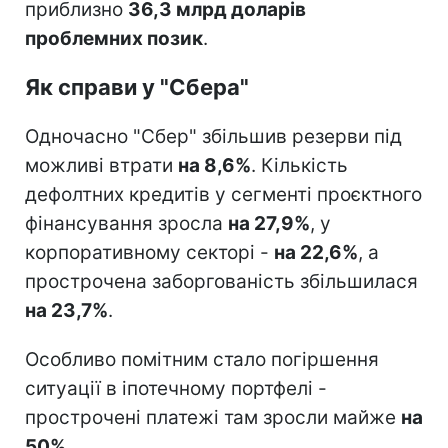
приблизно
36,3 млрд доларів
проблемних позик
.
Як справи у "Сбера"
Одночасно "Сбер" збільшив резерви під
можливі втрати
на 8,6%
. Кількість
дефолтних кредитів у сегменті проєктного
фінансування зросла
на 27,9%
, у
корпоративному секторі -
на 22,6%
, а
прострочена заборгованість збільшилася
на 23,7%
.
Особливо помітним стало погіршення
ситуації в іпотечному портфелі -
прострочені платежі там зросли майже
на
50%
.