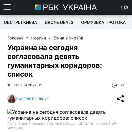
UA
ОБСТРІЛ КИЄВА
DRONE DEALS
ОРМУЗЬКА ПРОТОКА
Головна
»
Новини
»
Війна в Україні
Украина на сегодня
согласовала девять
гуманитарных коридоров:
список
10:08 15.04.2022 Пт
1 хв
ВАЛЕРІЯ ПОЛІЩУК
Фото: вице-премьер Ирина Верещук (Виталий Носач, РБК-
Украина)