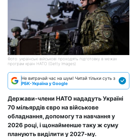
Фото: українські військові проходять підготовку в межах
програм країн НАТО (Getty Images)
Не витрачай час на шум! Читай тільки суть з
РБК-Україна у Google
Держави-члени НАТО нададуть Україні
70 мільярдів євро на військове
обладнання, допомогу та навчання у
2026 році, і щонайменше таку ж суму
планують виділити у 2027-му.