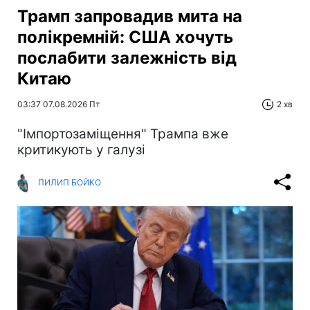
Трамп запровадив мита на
полікремній: США хочуть
послабити залежність від
Китаю
03:37 07.08.2026 Пт
2 хв
"Імпортозаміщення" Трампа вже
критикують у галузі
ПИЛИП БОЙКО