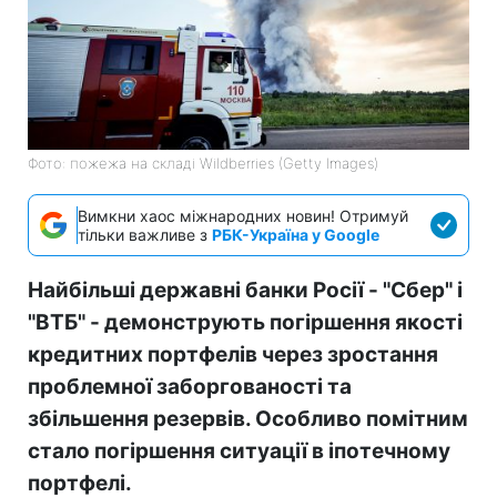
Фото: пожежа на складі Wildberries (Getty Images)
Вимкни хаос міжнародних новин! Отримуй
тільки важливе з
РБК-Україна у Google
Найбільші державні банки Росії - "Сбер" і
"ВТБ" - демонструють погіршення якості
кредитних портфелів через зростання
проблемної заборгованості та
збільшення резервів. Особливо помітним
стало погіршення ситуації в іпотечному
портфелі.