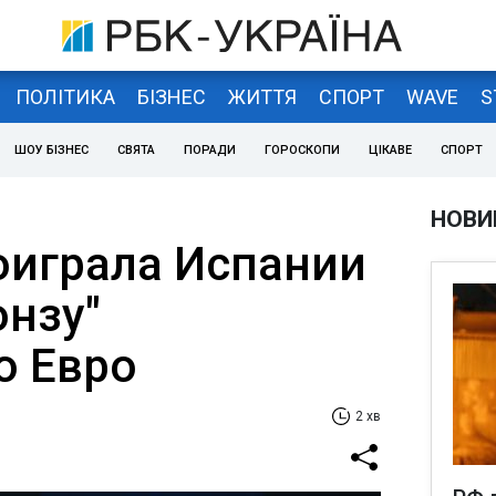
ПОЛІТИКА
БІЗНЕС
ЖИТТЯ
СПОРТ
WAVE
S
ШОУ БІЗНЕС
СВЯТА
ПОРАДИ
ГОРОСКОПИ
ЦІКАВЕ
СПОРТ
НОВИ
оиграла Испании
онзу"
о Евро
2 хв