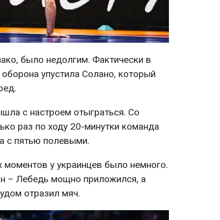
нако, было недолгим. Фактически в
 оборона упустила Солано, который
ред.
ышла с настроем отыграться. Со
лько раз по ходу 20-минутки команда
а с пятью полевыми.
х моментов у украинцев было немного.
н – Лебедь мощно приложился, а
удом отразил мяч.