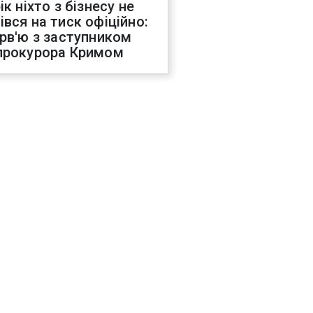
ік ніхто з бізнесу не
івся на тиск офіційно:
ерв'ю з заступником
прокурора Кримом