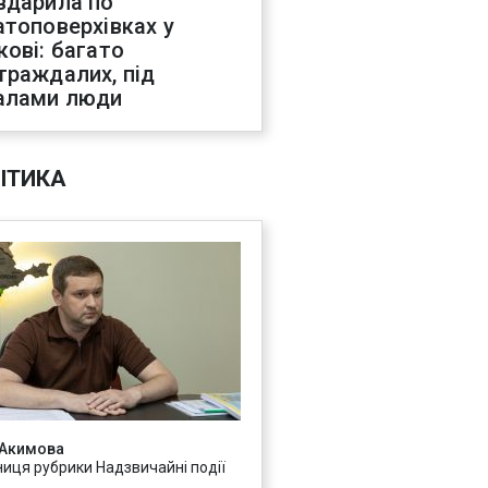
вдарила по
атоповерхівках у
кові: багато
траждалих, під
алами люди
ІТИКА
 Акимова
ниця рубрики Надзвичайні події