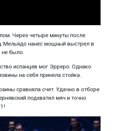
олом. Через четыре минуты после
ц Мельядо нанес мощный выстрел в
 не было.
ство испанцев мог Эрреро. Однако
ловины на себя приняла стойка.
раины сравняла счет. Удачно в отборе
ернявский подхватил мяч и точно
1!