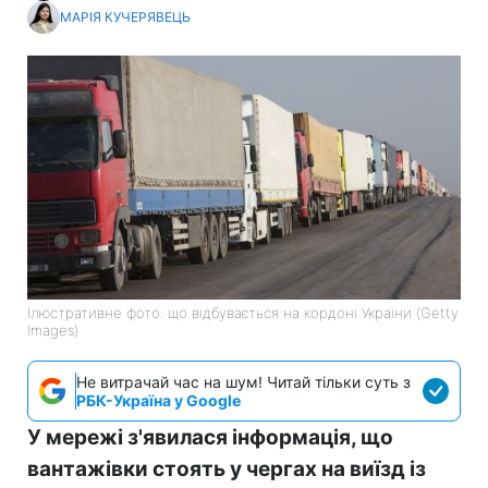
МАРІЯ КУЧЕРЯВЕЦЬ
Ілюстративне фото: що відбувається на кордоні України (Getty
Images)
Не витрачай час на шум! Читай тільки суть з
РБК-Україна у Google
У мережі з'явилася інформація, що
вантажівки стоять у чергах на виїзд із