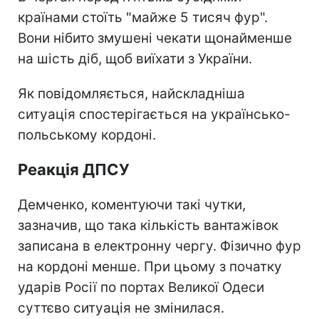
країнами стоїть "майже 5 тисяч фур".
Вони нібито змушені чекати щонайменше
на шість діб, щоб виїхати з України.
Як повідомляється, найскладніша
ситуація спостерігається на українсько-
польському кордоні.
Реакція ДПСУ
Демченко, коментуючи такі чутки,
зазначив, що така кількість вантажівок
записана в електронну чергу. Фізично фур
на кордоні менше. При цьому з початку
ударів Росії по портах Великої Одеси
суттєво ситуація не змінилася.