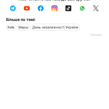
Більше по темі:
Київ
Марш
День незалежності України