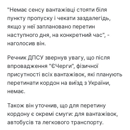
"Немає сенсу вантажівці стояти біля
пункту пропуску і чекати заздалегідь,
якщо у неї заплановано перетин
наступного дня, на конкретний час", -
наголосив він.
Речник ДПСУ звернув увагу, що після
впровадження "ЄЧерги", фізичної
присутності всіх вантажівок, які планують
перетинати кордон на виїзд з України,
немає.
Також він уточнив, що для перетину
кордону є окремі смуги: для вантажівок,
автобусів та легкового транспорту.