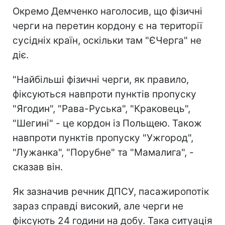
Окремо Демченко наголосив, що фізичні
черги на перетин кордону є на території
сусідніх країн, оскільки там "ЄЧерга" не
діє.
"Найбільші фізичні черги, як правило,
фіксуються навпроти пунктів пропуску
"Ягодин", "Рава-Руська", "Краковець",
"Шегині" - це кордон із Польщею. Також
навпроти пунктів пропуску "Ужгород",
"Лужанка", "Порубне" та "Мамалига", -
сказав він.
Як зазначив речник ДПСУ, пасажиропотік
зараз справді високий, але черги не
фіксують 24 години на добу. Така ситуація