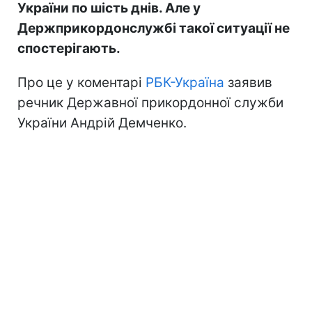
України по шість днів. Але у
Держприкордонслужбі такої ситуації не
спостерігають.
Про це у коментарі
РБК-Україна
заявив
речник Державної прикордонної служби
України Андрій Демченко.