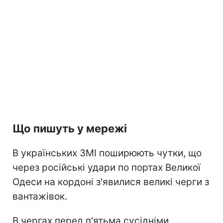
Що пишуть у мережі
В українських ЗМІ поширюють чутки, що
через російські удари по портах Великої
Одеси на кордоні з'явилися великі черги з
вантажівок.
В чергах перед п'ятьма сусідніми