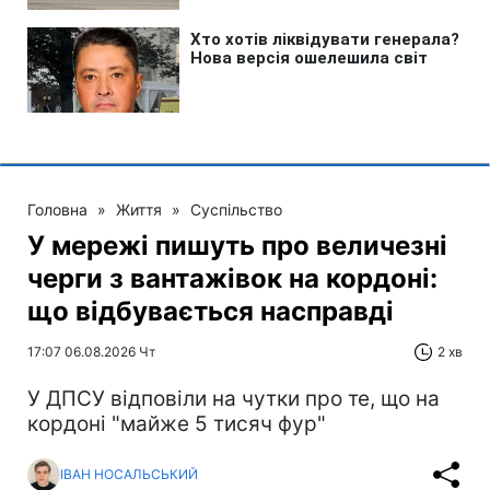
Головна
»
Життя
»
Суспільство
У мережі пишуть про величезні
черги з вантажівок на кордоні:
що відбувається насправді
17:07 06.08.2026 Чт
2 хв
У ДПСУ відповіли на чутки про те, що на
кордоні "майже 5 тисяч фур"
ІВАН НОСАЛЬСЬКИЙ