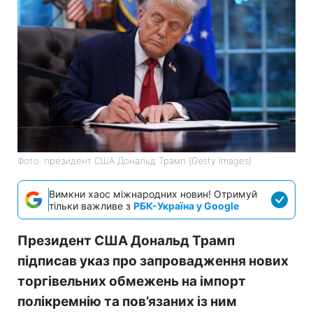
Фото: президент США Дональд Трамп (Getty Images)
Вимкни хаос міжнародних новин! Отримуй
тільки важливе з
РБК-Україна у Google
Президент США Дональд Трамп
підписав указ про запровадження нових
торгівельних обмежень на імпорт
полікремнію та пов’язаних із ним