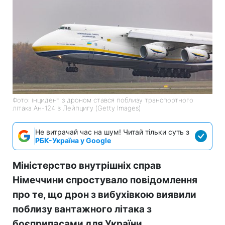
Фото: інцидент з дроном стався поблизу транспортного
літака Ан-124 в Лейпцигу (Getty Images)
Не витрачай час на шум! Читай тільки суть з
РБК-Україна у Google
Міністерство внутрішніх справ
Німеччини спростувало повідомлення
про те, що дрон з вибухівкою виявили
поблизу вантажного літака з
боєприпасами для України.