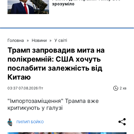
Головна
»
Новини
»
У світі
Трамп запровадив мита на
полікремній: США хочуть
послабити залежність від
Китаю
03:37 07.08.2026 Пт
2 хв
"Імпортозаміщення" Трампа вже
критикують у галузі
ПИЛИП БОЙКО