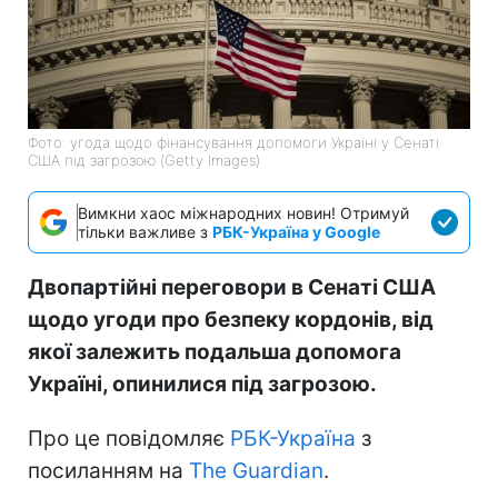
Фото: угода щодо фінансування допомоги Україні у Сенаті
США під загрозою (Getty Images)
Вимкни хаос міжнародних новин! Отримуй
тільки важливе з
РБК-Україна у Google
Двопартійні переговори в Сенаті США
щодо угоди про безпеку кордонів, від
якої залежить подальша допомога
Україні, опинилися під загрозою.
Про це повідомляє
РБК-Україна
з
посиланням на
The Guardian
.