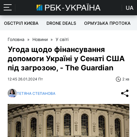
UA
ОБСТРІЛ КИЄВА
DRONE DEALS
ОРМУЗЬКА ПРОТОКА
Головна
»
Новини
»
У світі
Угода щодо фінансування
допомоги Україні у Сенаті США
під загрозою, - The Guardian
12:45 26.01.2024 Пт
2 хв
ТЕТЯНА СТЕПАНОВА