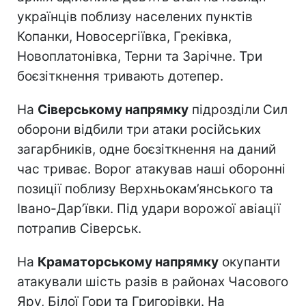
українців поблизу населених пунктів
Копанки, Новосергіївка, Греківка,
Новоплатонівка, Терни та Зарічне. Три
боєзіткнення тривають дотепер.
На
Сіверському напрямку
підрозділи Сил
оборони відбили три атаки російських
загарбників, одне боєзіткнення на даний
час триває. Ворог атакував наші оборонні
позиції поблизу Верхньокам’янського та
Івано-Дар’ївки. Під удари ворожої авіації
потрапив Сіверськ.
На
Краматорському напрямку
окупанти
атакували шість разів в районах Часового
Яру, Білої Гори та Григорівки. На