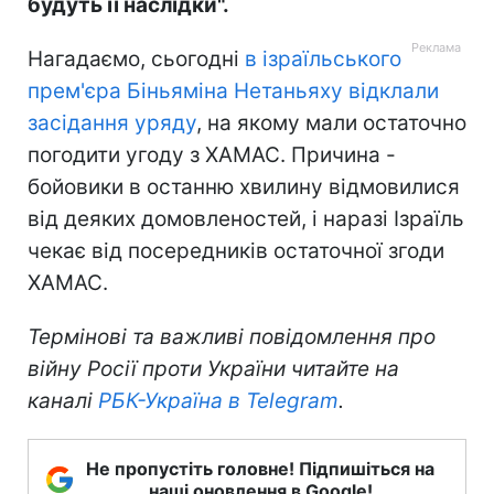
будуть її наслідки".
Нагадаємо, сьогодні
в ізраїльського
прем'єра Біньяміна Нетаньяху відклали
засідання уряду
, на якому мали остаточно
погодити угоду з ХАМАС. Причина -
бойовики в останню хвилину відмовилися
від деяких домовленостей, і наразі Ізраїль
чекає від посередників остаточної згоди
ХАМАС.
Термінові та важливі повідомлення про
війну Росії проти України читайте на
каналі
РБК-Україна в Telegram
.
Не пропустіть головне! Підпишіться на
наші оновлення в Google!