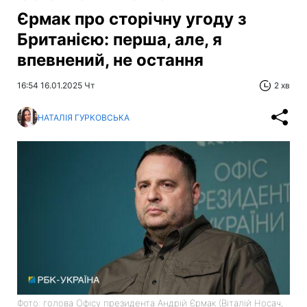
Єрмак про сторічну угоду з
Британією: перша, але, я
впевнений, не остання
16:54 16.01.2025 Чт
2 хв
НАТАЛІЯ ГУРКОВСЬКА
Фото: голова Офісу президента Андрій Єрмак (Віталій Носач,