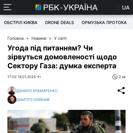
UA
ОБСТРІЛ КИЄВА
DRONE DEALS
ОРМУЗЬКА ПРОТОКА
Головна
»
Новини
»
У світі
Угода під питанням? Чи
зірвуться домовленості щодо
Сектору Газа: думка експерта
17:02 16.01.2025 Чт
2 хв
ДАНИЛО КРАМАРЕНКО
ДМИТРО ОЛІЙНИК