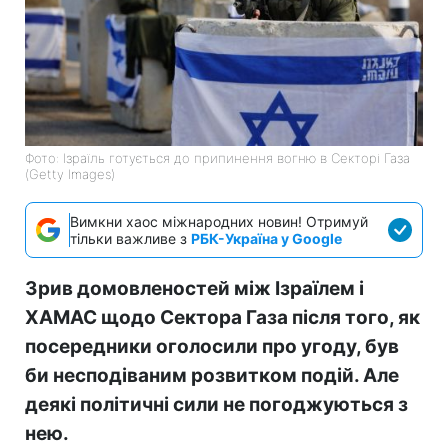
Фото: Ізраїль готується до припинення вогню в Секторі Газа
(Getty Images)
Вимкни хаос міжнародних новин! Отримуй
тільки важливе з
РБК-Україна у Google
Зрив домовленостей між Ізраїлем і
ХАМАС щодо Сектора Газа після того, як
посередники оголосили про угоду, був
би несподіваним розвитком подій. Але
деякі політичні сили не погоджуються з
нею.