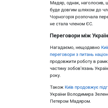
Мадяр, однак, наголосив, 
буде довгим шляхом до чле
Чорногорія розпочала пере
не стала членом ЄС.
Переговори між Украї
Нагадаємо, нещодавно
Киї
переговори з питань наці
продовжити роботу в рамка
частину зобов'язань Украї
року.
Також
Київ продовжує під
України Володимира Зелен
Петером Мадяром.