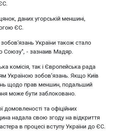
ЄС.
цянок, даних угорській меншині,
огою ЄС.
 зобов’язань України також стало
 Союзу", - зазнаив Мадяр.
ка комісія, так і Європейська рада
ям Україною зобов'язань. Якщо Київ
зань щодо прав меншин, подальший
ння може бути заблоковано.
ї домовленості та офіційних
щина надала свою згоду на відкриття
стера в процесі вступу України до ЄС.