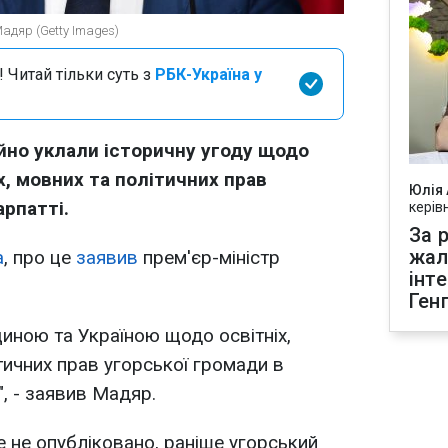
адяр (Getty Images)
 Читай тільки суть з
РБК-Україна у
йно уклали історичну угоду щодо
х, мовних та політичних прав
Юлія
арпатті.
керів
За р
жал
а
, про це
заявив
прем'єр-міністр
інт
Ген
щиною та Україною щодо освітніх,
тичних прав угорської громади в
", - заявив Мадяр.
е не опубліковано, раніше угорський