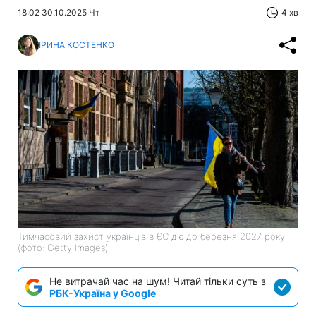
18:02 30.10.2025 Чт
4 хв
ІРИНА КОСТЕНКО
Тимчасовий захист українців в ЄС діє до березня 2027 року
(фото: Getty Images)
Не витрачай час на шум! Читай тільки суть з
РБК-Україна у Google