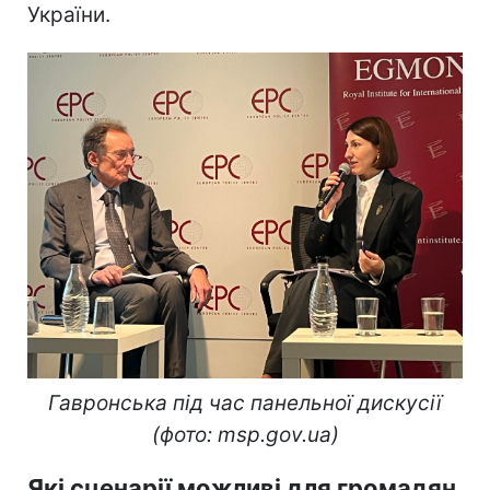
України.
Гавронська під час панельної дискусії
(фото: msp.gov.ua)
Які сценарії можливі для громадян