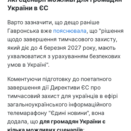
України в ЄС
Варто зазначити, що дещо раніше
Гавронська вже
пояснювала
, що "рішення
щодо завершення тимчасового захисту,
який діє до 4 березня 2027 року, мають
ухвалюватися з урахуванням безпекових
умов в Україні".
Коментуючи підготовку до поетапного
завершення дії Директиви ЄС про
тимчасовий захист для українців в ефірі
загальноукраїнського інформаційного
телемарафону "Єдині новини", вона
додала, що
для громадян України є
кілька можливих сценаріїв
: