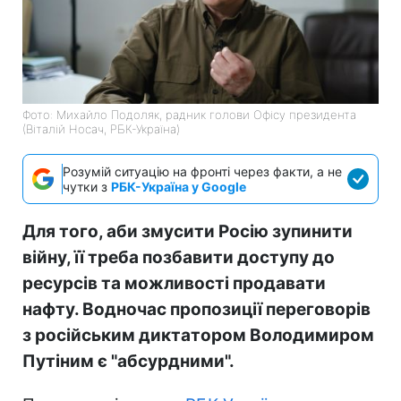
Фото: Михайло Подоляк, радник голови Офісу президента
(Віталій Носач, РБК-Україна)
Розумій ситуацію на фронті через факти, а не
чутки з
РБК-Україна у Google
Для того, аби змусити Росію зупинити
війну, її треба позбавити доступу до
ресурсів та можливості продавати
нафту. Водночас пропозиції переговорів
з російським диктатором Володимиром
Путіним є "абсурдними".