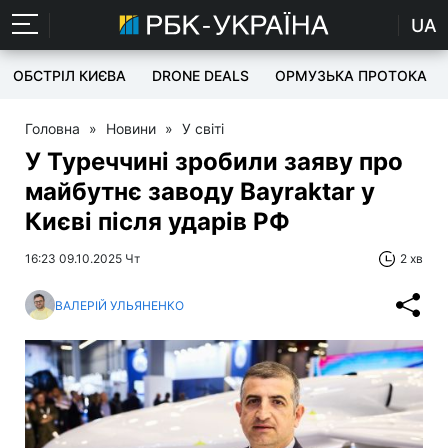
UA
ОБСТРІЛ КИЄВА
DRONE DEALS
ОРМУЗЬКА ПРОТОКА
Головна
»
Новини
»
У світі
У Туреччині зробили заяву про
майбутнє заводу Bayraktar у
Києві після ударів РФ
16:23 09.10.2025 Чт
2 хв
ВАЛЕРІЙ УЛЬЯНЕНКО