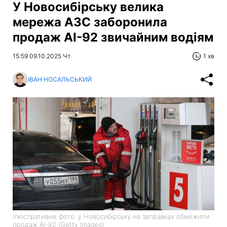
У Новосибірську велика
мережа АЗС заборонила
продаж АІ-92 звичайним водіям
15:59 09.10.2025 Чт
1 хв
ІВАН НОСАЛЬСЬКИЙ
Ілюстративне фото: у Новосибірську на заправках обмежили
продаж АІ-92 (Getty Images)