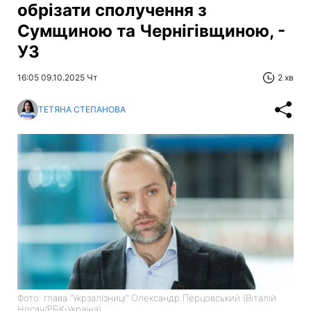
обрізати сполучення з
Сумщиною та Чернігівщиною, -
УЗ
16:05 09.10.2025 Чт
2 хв
ТЕТЯНА СТЕПАНОВА
Фото: глава "Укрзалізниці" Олександр Перцовський (Віталій
Носач/РБК-Україна)