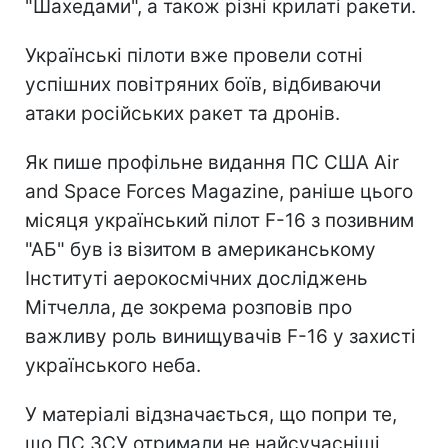
"Шахедами", а також різні крилаті ракети.
Українські пілоти вже провели сотні
успішних повітряних боїв, відбиваючи
атаки російських ракет та дронів.
Як пише профільне видання ПС США Air
and Space Forces Magazine, раніше цього
місяця український пілот F-16 з позивним
"АБ" був із візитом в американському
Інституті аерокосмічних досліджень
Мітчелла, де зокрема розповів про
важливу роль винищувачів F-16 у захисті
українського неба.
У матеріалі відзначається, що попри те,
що ПС ЗСУ отримали не найсучасніші