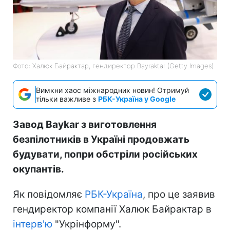
Фото: Халюк Байрактар, гендиректор Bayraktar (Getty Images)
Вимкни хаос міжнародних новин! Отримуй
тільки важливе з
РБК-Україна у Google
Завод Baykar з виготовлення
безпілотників в Україні продовжать
будувати, попри обстріли російських
окупантів.
Як повідомляє
РБК-Україна
, про це заявив
гендиректор компанії Халюк Байрактар в
інтерв'ю
"Укрінформу".