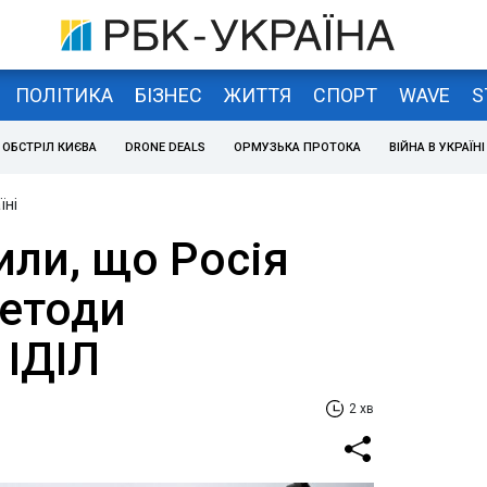
ПОЛІТИКА
БІЗНЕС
ЖИТТЯ
СПОРТ
WAVE
S
ОБСТРІЛ КИЄВА
DRONE DEALS
ОРМУЗЬКА ПРОТОКА
ВІЙНА В УКРАЇНІ
їні
или, що Росія
етоди
 ІДІЛ
2 хв