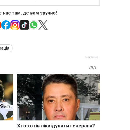
 нас там, де вам зручно!
рація