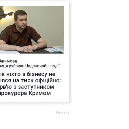
 Акимова
ниця рубрики Надзвичайні події
ік ніхто з бізнесу не
івся на тиск офіційно:
ерв'ю з заступником
прокурора Кримом