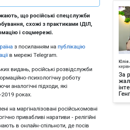
жають, що російські спецслужби
ування, схожі з практиками ІДІЛ,
мацію і соцмережі.
раїна
з посиланням на
публікацію
ції
в мережі Telegram.
Юлія
керів
ких видань, російські розвідслужби
За р
ормаційно-психологічну роботу
жал
чи аналогічні підходи, які
інт
Ген
-2019 роках.
лені на маргіналізовані російськомовні
гічно привабливі наративи - релігійні
учають в онлайн-спільноти, де посів