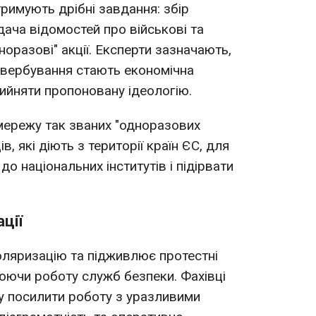
римують дрібні завдання: збір
дача відомостей про військові та
дноразові" акції. Експерти зазначають,
вербування стають економічна
рийняти пропоновану ідеологію.
мережу так званих "одноразових
в, які діють з території країн ЄС, для
до національних інститутів і підірвати
ції
оляризацію та підживлює протестні
юючи роботу служб безпеки. Фахівці
ву посилити роботу з уразливими