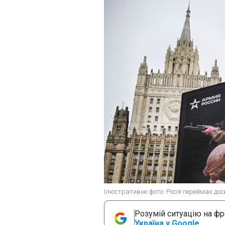
Ілюстративне фото: Росія переймає досв
Розумій ситуацію на фро
Україна у Google