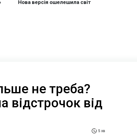
ільше не треба?
а відстрочок від
5 хв