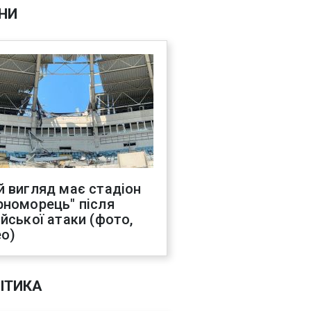
НИ
й вигляд має стадіон
рноморець" після
ійської атаки (фото,
ео)
ІТИКА