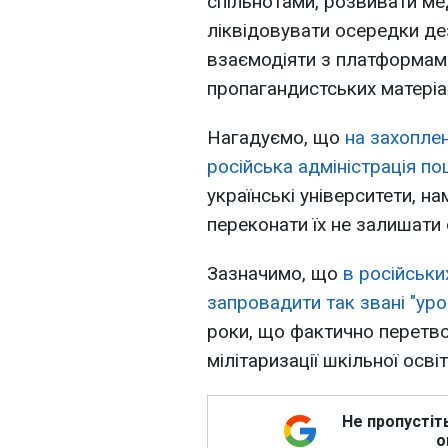
спільнотами, розвивати ме
ліквідовувати осередки де
взаємодіяти з платформам
пропагандистських матеріа
Нагадуємо, що
на захоплен
російська адміністрація по
українські університети, н
переконати їх не залишати 
Зазначимо, що
в російськ
запровадити так звані "ур
роки, що фактично перетво
мілітаризації шкільної освіт
Не пропустіт
о