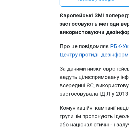
Європейські ЗМІ поперед
застосовують методи верб
використовуючи дезінфор
Про це повідомляє
РБК-Ук
Центру протидії дезінформа
За даними низки європейсь
ведуть цілеспрямовану інф
всередині ЄС, використовую
застосовувала ІДІЛ у 2013
Комунікаційні кампанії наці
групи: їм пропонують ідеоло
або націоналістичні - і зал