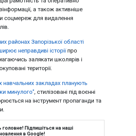
діаграмотність та оперативно
зінформації, а також активніше
и соцмереж для видалення
лів.
их районах Запорізької області
ширює неправдиві історії
про
амагаючись залякати школярів і
окуповані території.
их навчальних закладах планують
оки минулого"
, стилізовані під воєнні
рюється на інструмент пропаганди та
и.
ь головне! Підпишіться на наші
новлення в Google!