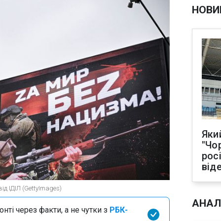
НОВИ
Яки
"Чо
рос
від
ід ІДІЛ (GettyImages)
АНАЛ
нті через факти, а не чутки з
РБК-