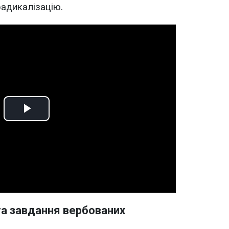
адикалізацію.
Play
Video
та завдання вербованих