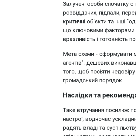
Залучені особи спочатку от
розвідданих, підпали, пере
критичні об'єкти та інші "о
що ключовими факторами 
вразливість і готовність п
Мета схеми - сформувати 
агентів": дешевих виконавці
того, щоб посіяти недовіру 
громадський порядок.
Наслідки та рекоменда
Таке втручання посилює п
настрої, водночас ускладн
радять владі та суспільст