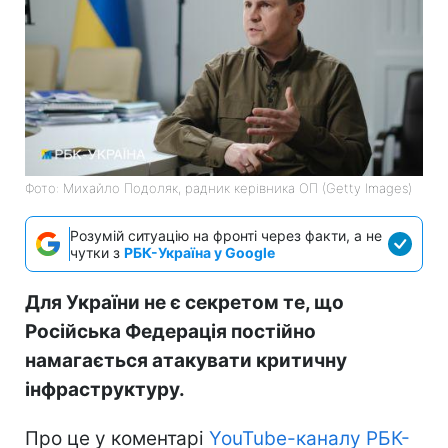
Фото: Михайло Подоляк, радник керівника ОП (Getty Images)
Розумій ситуацію на фронті через факти, а не
чутки з
РБК-Україна у Google
Для України не є секретом те, що
Російська Федерація постійно
намагається атакувати критичну
інфраструктуру.
Про це у коментарі
YouTube-каналу РБК-