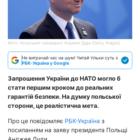
Фото: польський президент Анджей Дуда (Getty Images)
Не витрачай час на шум! Читай тільки суть з
РБК-Україна у Google
Запрошення України до НАТО могло б
стати першим кроком до реальних
гарантій безпеки. На думку польської
сторони, це реалістична мета.
Про це повідомляє
РБК-Україна
з
посиланням на заяву президента Польщі
Анджея Дуди.