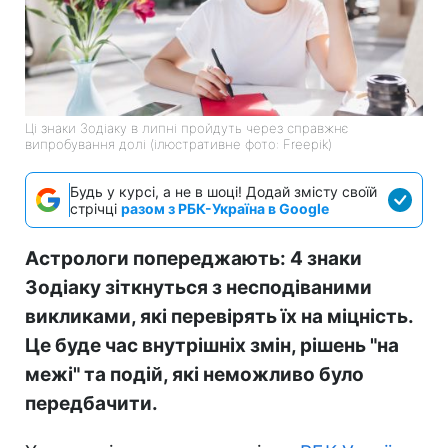
Ці знаки Зодіаку в липні пройдуть через справжнє
випробування долі (ілюстративне фото: Freepik)
Будь у курсі, а не в шоці! Додай змісту своїй
стрічці
разом з РБК-Україна в Google
Астрологи попереджають: 4 знаки
Зодіаку зіткнуться з несподіваними
викликами, які перевірять їх на міцність.
Це буде час внутрішніх змін, рішень "на
межі" та подій, які неможливо було
передбачити.