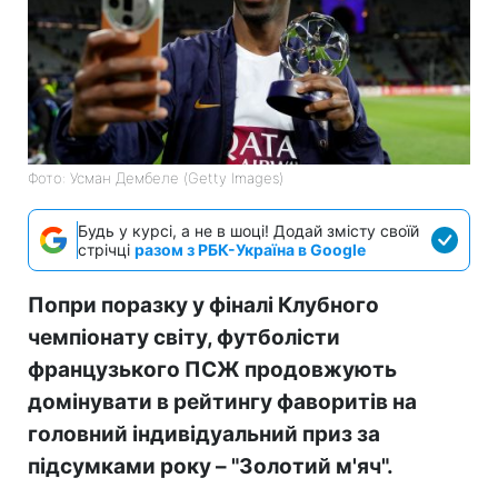
Фото: Усман Дембеле (Getty Images)
Будь у курсі, а не в шоці! Додай змісту своїй
стрічці
разом з РБК-Україна в Google
Попри поразку у фіналі Клубного
чемпіонату світу, футболісти
французького ПСЖ продовжують
домінувати в рейтингу фаворитів на
головний індивідуальний приз за
підсумками року – "Золотий м'яч".