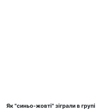
Як "синьо-жовті" зіграли в групі