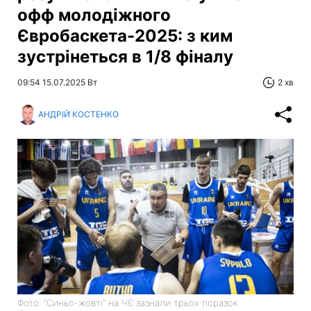
офф молодіжного
Євробаскета-2025: з ким
зустрінеться в 1/8 фіналу
09:54 15.07.2025 Вт
2 хв
АНДРІЙ КОСТЕНКО
Фото: "Синьо-жовті" на ЧЄ зазнали трьох поразок