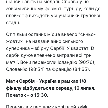
шанси навіть на медалі. Справа у не
зовсім звичному форматі турніру, коли до
плей-офф виходять усі учасники групової
стадії.
От тільки останнє місце вивело "синьо-
жовтих" на надзвичайно сильного
суперника – збірну Сербії. У квартеті D
серби дуже впевнено виграли всі три
матчі. Вони перемогли Ісландію (90:76),
Словенію (98:54) та Францію (84:65).
Матч Сербія – Україна в рамках 1/8
фіналу відбудеться в середу, 16 липня.
Початок – о 15:30.
Перемога у першому колі плей-офф