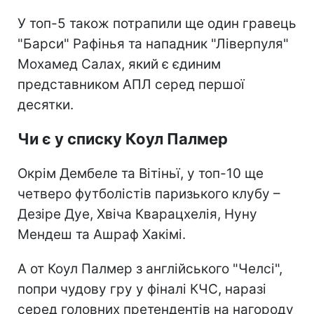
У топ-5 також потрапили ще один гравець
"Барси" Рафінья та нападник "Ліверпуля"
Мохамед Салах, який є єдиним
представником АПЛ серед першої
десятки.
Чи є у списку Коул Палмер
Окрім Дембеле та Вітіньї, у топ-10 ще
четверо футболістів паризького клубу –
Дезіре Дуе, Хвіча Кварацхелія, Нуну
Мендеш та Ашраф Хакімі.
А от Коул Палмер з англійського "Челсі",
попри чудову гру у фіналі КЧС, наразі
серед головних претендентів на нагороду