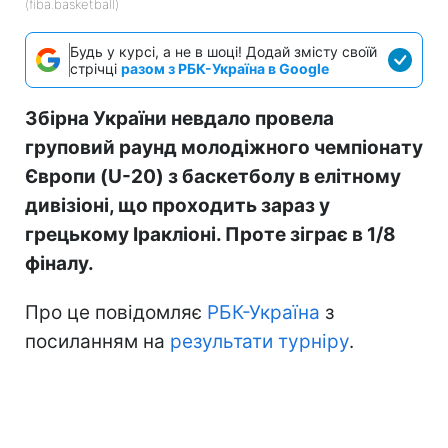
(fiba.basketball)
Будь у курсі, а не в шоці! Додай змісту своїй
стрічці
разом з РБК-Україна в Google
Збірна України невдало провела
груповий раунд молодіжного чемпіонату
Європи (U-20) з баскетболу в елітному
дивізіоні, що проходить зараз у
грецькому Іракліоні. Проте зіграє в 1/8
фіналу.
Про це повідомляє
РБК-Україна
з
посиланням на
результати турніру
.