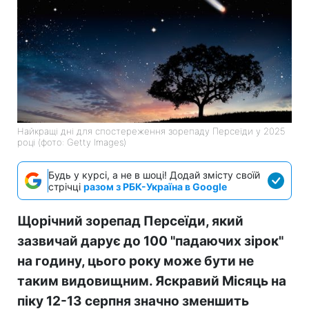
Найкращі дні для спостереження зорепаду Персеїди у 2025
році (фото: Getty Images)
Будь у курсі, а не в шоці! Додай змісту своїй
стрічці
разом з РБК-Україна в Google
Щорічний зорепад Персеїди, який
зазвичай дарує до 100 "падаючих зірок"
на годину, цього року може бути не
таким видовищним. Яскравий Місяць на
піку 12-13 серпня значно зменшить