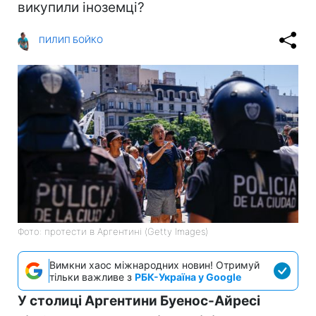
викупили іноземці?
ПИЛИП БОЙКО
Фото: протести в Аргентині (Getty Images)
Вимкни хаос міжнародних новин! Отримуй
тільки важливе з
РБК-Україна у Google
У столиці Аргентини Буенос-Айресі