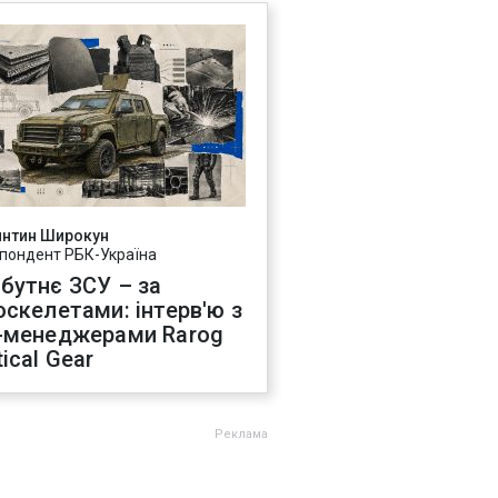
янтин Широкун
пондент РБК-Україна
бутнє ЗСУ – за
оскелетами: інтерв'ю з
-менеджерами Rarog
ical Gear