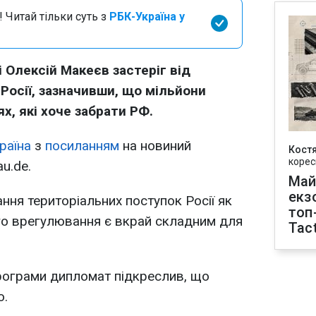
 Читай тільки суть з
РБК-Україна у
і Олексій Макеєв застеріг від
Росії, зазначивши, що мільйони
х, які хоче забрати РФ.
раїна
з
посиланням
на новиний
Кост
корес
u.de.
Май
екз
ння територіальних поступок Росії як
топ
о врегулювання є вкрай складним для
Tact
 програми дипломат підкреслив, що
ю.