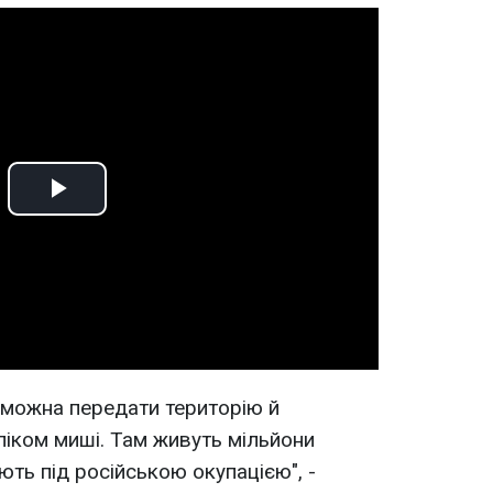
Play
Video
е можна передати територію й
іком миші. Там живуть мільйони
ають під російською окупацією", -