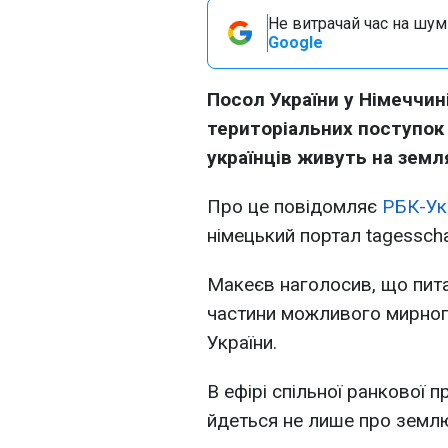
Не витрачай час на шум!
Google
Посол України у Німеччин
територіальних поступок 
українців живуть на земля
Про це повідомляє
РБК-Ук
німецький портал tagesscha
Макеєв наголосив, що пита
частини можливого мирног
України.
В ефірі спільної ранкової
йдеться не лише про земл