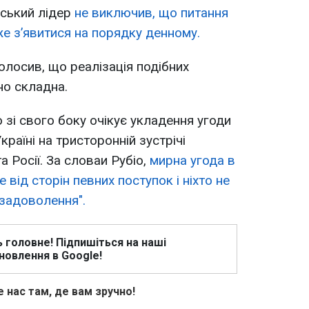
нський лідер
не виключив, що питання
же з’явитися на порядку денному.
олосив, що реалізація подібних
о складна.
і свого боку очікує укладення угоди
раїні на тристоронній зустрічі
а Росії. За словаи Рубіо,
мирна угода в
 від сторін певних поступок і ніхто не
задоволення".
ь головне! Підпишіться на наші
новлення в Google!
 нас там, де вам зручно!