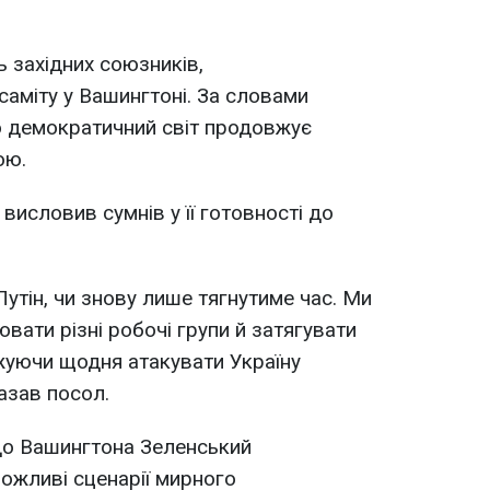
ь західних союзників,
саміту у Вашингтоні. За словами
о демократичний світ продовжує
ою.
 висловив сумнів у її готовності до
утін, чи знову лише тягнутиме час. Ми
вати різні робочі групи й затягувати
жуючи щодня атакувати Україну
азав посол.
 до Вашингтона Зеленський
ожливі сценарії мирного