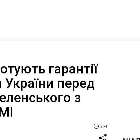
отують гарантії
 України перед
еленського з
ЗМІ
2 хв