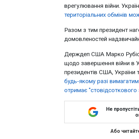
врегулювання війни. Украї
територіальних обмінів мо
Разом з тим президент
наг
домовленостей надзвичайн
Держдеп США Марко Рубіо з
щодо завершення війни в Ук
президентів США, України т
будь-якому разі вимагатиме
отримає "стовідсоткового 
Не пропустіт
о
Або читайте