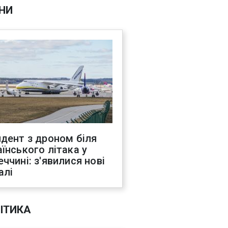
НИ
идент з дроном біля
аїнського літака у
еччині: з'явилися нові
алі
ІТИКА