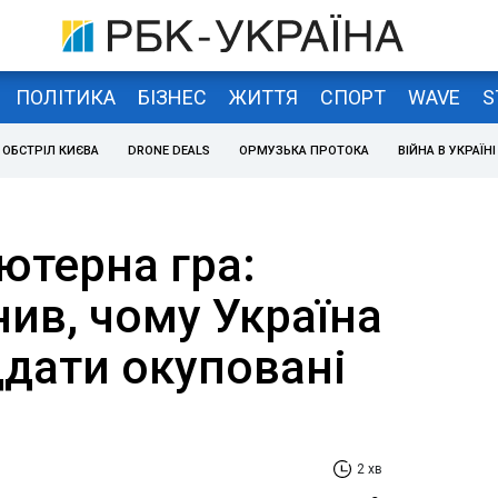
ПОЛІТИКА
БІЗНЕС
ЖИТТЯ
СПОРТ
WAVE
S
ОБСТРІЛ КИЄВА
DRONE DEALS
ОРМУЗЬКА ПРОТОКА
ВІЙНА В УКРАЇНІ
ютерна гра:
ив, чому Україна
ддати окуповані
2 хв