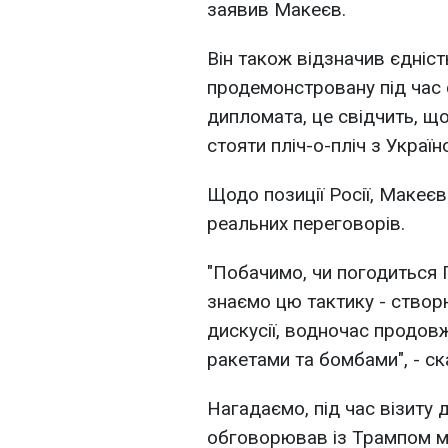
заявив Макеєв.
Він також відзначив єдніст
продемонстровану під час 
дипломата, це свідчить, щ
стояти пліч-о-пліч з Україн
Щодо позиції Росії, Макеєв
реальних переговорів.
"Побачимо, чи погодиться П
знаємо цю тактику - створю
дискусії, водночас продов
ракетами та бомбами", - ск
Нагадаємо, під час візиту
обговорював із Трампом м