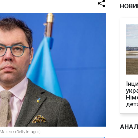
НОВИ
Інц
укр
Нім
дет
АНАЛ
 Макеєв (Getty Images)