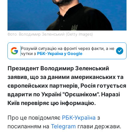
Фото: Володимир Зеленський (Getty Images)
Розумій ситуацію на фронті через факти, а не
чутки з
РБК-Україна у Google
Президент Володимир Зеленський
заявив, що за даними американських та
європейських партнерів, Росія готується
вдарити по Україні "Орєшніком". Наразі
Київ перевіряє цю інформацію.
Про це повідомляє
РБК-Україна
з
посиланням на
Telegram
глави держави.