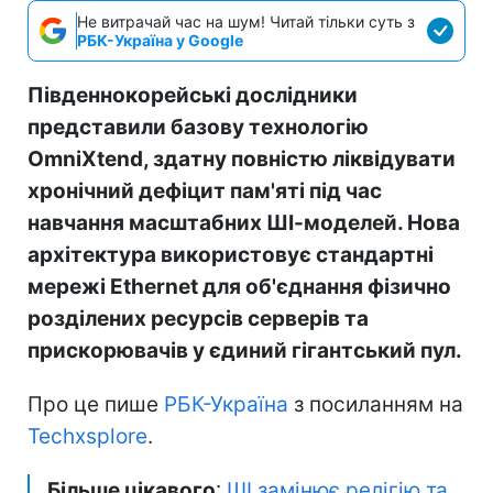
Не витрачай час на шум! Читай тільки суть з
РБК-Україна у Google
Південнокорейські дослідники
представили базову технологію
OmniXtend, здатну повністю ліквідувати
хронічний дефіцит пам'яті під час
навчання масштабних ШІ-моделей. Нова
архітектура використовує стандартні
мережі Ethernet для об'єднання фізично
розділених ресурсів серверів та
прискорювачів у єдиний гігантський пул.
Про це пише
РБК-Україна
з посиланням на
Techxsplore
.
Більше цікавого
:
ШІ замінює релігію та