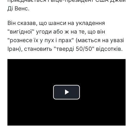
Ді Венс.
Він сказав, що шанси на укладення
"вигідної" угоди або ж на те, що він
"рознесе їх у пух і прах" (мається на увазі
Іран), становить "тверді 50/50" відсотків.
Play
Video