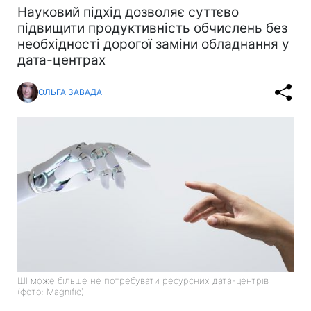
Науковий підхід дозволяє суттєво
підвищити продуктивність обчислень без
необхідності дорогої заміни обладнання у
дата-центрах
ОЛЬГА ЗАВАДА
ШІ може більше не потребувати ресурсних дата-центрів
(фото: Magnific)