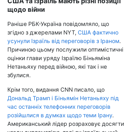
США та Ізраїль мають різні позиції
щодо війни
Раніше РБК-Україна повідомляло, що
згідно з джерелами NYT,
США фактично
усунули Ізраїль від переговорів з Іраном
.
Причиною цьому послужили оптимістичні
оцінки глави уряду Ізраїлю Біньяміна
Нетаньяху перед війною, які так і не
збулися.
Крім того, видання CNN писало, що
Дональд Трамп і Біньямін Нетаньяху під
час останніх телефонних переговорів
розійшлися в думках щодо теми Ірану
.
Американський лідер розраховує досягти