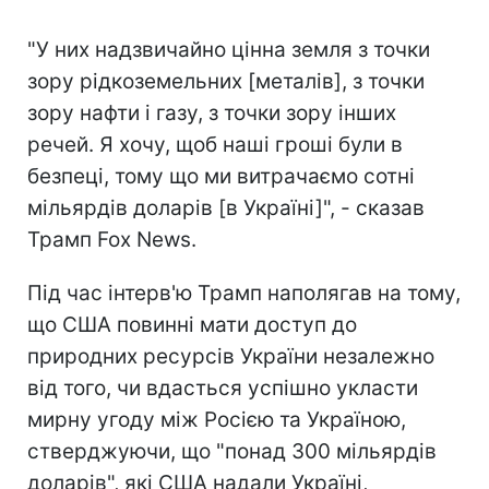
"У них надзвичайно цінна земля з точки
зору рідкоземельних [металів], з точки
зору нафти і газу, з точки зору інших
речей. Я хочу, щоб наші гроші були в
безпеці, тому що ми витрачаємо сотні
мільярдів доларів [в Україні]", - сказав
Трамп Fox News.
Під час інтерв'ю Трамп наполягав на тому,
що США повинні мати доступ до
природних ресурсів України незалежно
від того, чи вдасться успішно укласти
мирну угоду між Росією та Україною,
стверджуючи, що "понад 300 мільярдів
доларів", які США надали Україні,