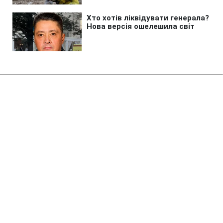
Головна
»
Новини
»
У світі
Трамп анонсував переговори із
Зеленським і підтвердив візит
Келлога до Києва
08:32 11.02.2025 Вт
2 хв
МИХАЙЛО ШИЛІН