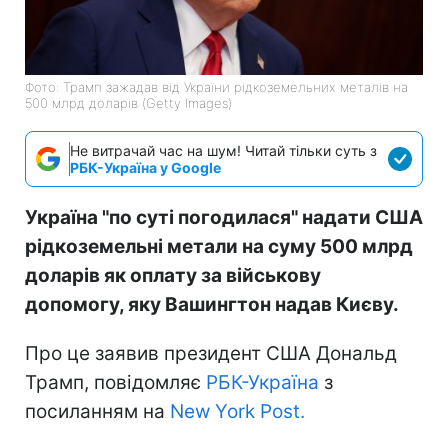
Фото: Трамп зажадав від України рідкоземельних металів на
500 млрд доларів (Getty Images)
Не витрачай час на шум! Читай тільки суть з
РБК-Україна у Google
Україна "по суті погодилася" надати США
рідкоземельні метали на суму 500 млрд
доларів як оплату за військову
допомогу, яку Вашингтон надав Києву.
Про це заявив президент США Дональд
Трамп, повідомляє
РБК-Україна
з
посиланням на
New York Post.