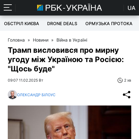
UA
ОБСТРІЛ КИЄВА
DRONE DEALS
ОРМУЗЬКА ПРОТОКА
Головна
»
Новини
»
Війна в Україні
Трамп висловився про мирну
угоду між Україною та Росією:
"Щось буде"
09:07 11.02.2025 Вт
2 хв
ОЛЕКСАНДР БІЛОУС