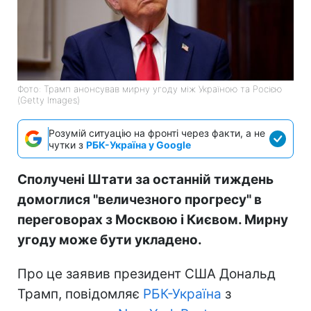
Фото: Трамп анонсував мирну угоду між Україною та Росією
(Getty Images)
Розумій ситуацію на фронті через факти, а не
чутки з
РБК-Україна у Google
Сполучені Штати за останній тиждень
домоглися "величезного прогресу" в
переговорах з Москвою і Києвом. Мирну
угоду може бути укладено.
Про це заявив президент США Дональд
Трамп, повідомляє
РБК-Україна
з