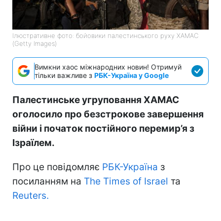
Ілюстративне фото: бойовики палестинського руху ХАМАС
(Getty Images)
Вимкни хаос міжнародних новин! Отримуй
тільки важливе з
РБК-Україна у Google
Палестинське угруповання ХАМАС
оголосило про безстрокове завершення
війни і початок постійного перемир’я з
Ізраїлем.
Про це повідомляє
РБК-Україна
з
посиланням на
The Times of Israel
та
Reuters.