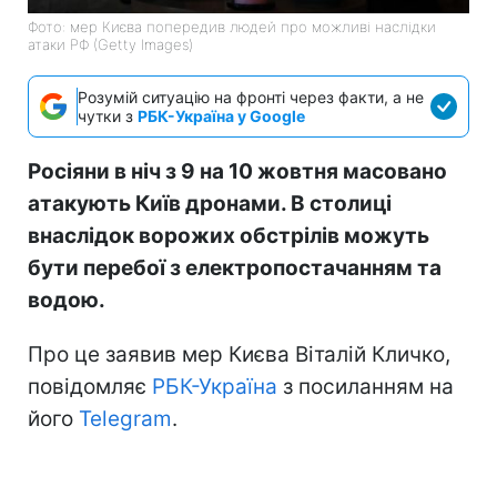
Фото: мер Києва попередив людей про можливі наслідки
атаки РФ (Getty Images)
Розумій ситуацію на фронті через факти, а не
чутки з
РБК-Україна у Google
Росіяни в ніч з 9 на 10 жовтня масовано
атакують Київ дронами. В столиці
внаслідок ворожих обстрілів можуть
бути перебої з електропостачанням та
водою.
Про це заявив мер Києва Віталій Кличко,
повідомляє
РБК-Україна
з посиланням на
його
Telegram
.