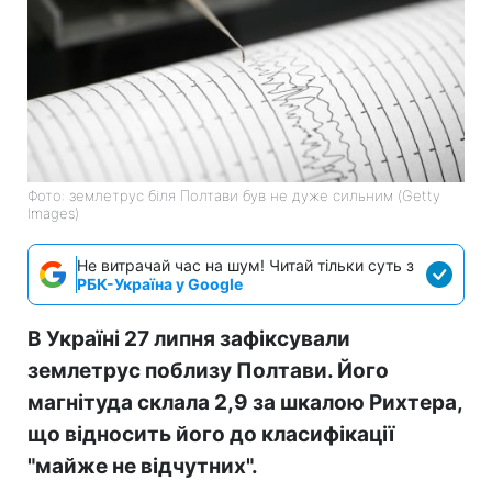
Фото: землетрус біля Полтави був не дуже сильним (Getty
Images)
Не витрачай час на шум! Читай тільки суть з
РБК-Україна у Google
В Україні 27 липня зафіксували
землетрус поблизу Полтави. Його
магнітуда склала 2,9 за шкалою Рихтера,
що відносить його до класифікації
"майже не відчутних".