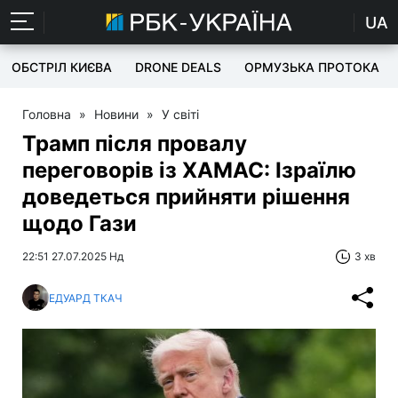
UA
ОБСТРІЛ КИЄВА
DRONE DEALS
ОРМУЗЬКА ПРОТОКА
Головна
»
Новини
»
У світі
Трамп після провалу
переговорів із ХАМАС: Ізраїлю
доведеться прийняти рішення
щодо Гази
22:51 27.07.2025 Нд
3 хв
ЕДУАРД ТКАЧ