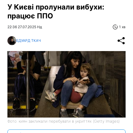
У Києві пролунали вибухи:
працює ППО
22:36 27.07.2025 Нд
1 хв
ЕДУАРД ТКАЧ
Фото: киян закликали перебувати в укриттях (Getty Images)