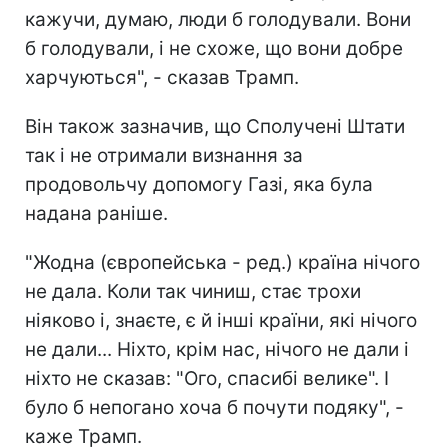
кажучи, думаю, люди б голодували. Вони
б голодували, і не схоже, що вони добре
харчуються", - сказав Трамп.
Він також зазначив, що Сполучені Штати
так і не отримали визнання за
продовольчу допомогу Газі, яка була
надана раніше.
"Жодна (європейська - ред.) країна нічого
не дала. Коли так чиниш, стає трохи
ніяково і, знаєте, є й інші країни, які нічого
не дали... Ніхто, крім нас, нічого не дали і
ніхто не сказав: "Ого, спасибі велике". І
було б непогано хоча б почути подяку", -
каже Трамп.