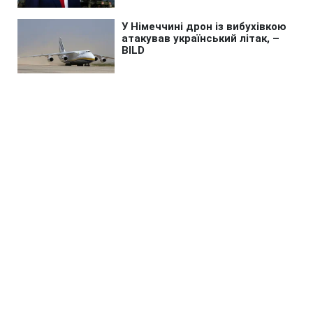
Головна
»
Новини
»
Війна в Україні
Росія запустила по Україні
"Шахеди": де загроза ударів
22:12 27.07.2025 Нд
2 хв
ЕДУАРД ТКАЧ