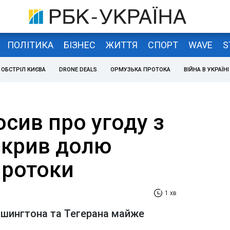
ПОЛІТИКА
БІЗНЕС
ЖИТТЯ
СПОРТ
WAVE
S
ОБСТРІЛ КИЄВА
DRONE DEALS
ОРМУЗЬКА ПРОТОКА
ВІЙНА В УКРАЇНІ
сив про угоду з
зкрив долю
протоки
1 хв
ашингтона та Тегерана майже