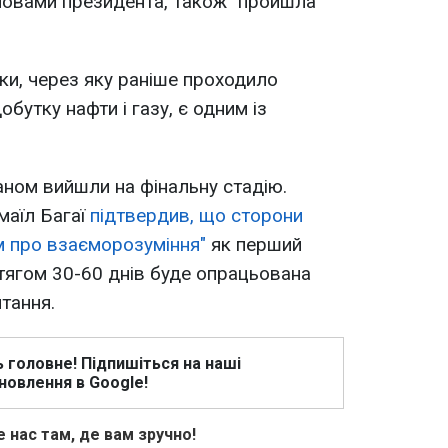
ловами президента, також "пройшла
ки, через яку раніше проходило
бутку нафти і газу, є одним із
ном вийшли на фінальну стадію.
маїл Багаї
підтвердив, що сторони
 про взаєморозуміння"
як перший
отягом 30-60 днів буде опрацьована
тання.
ь головне! Підпишіться на наші
новлення в Google!
 нас там, де вам зручно!