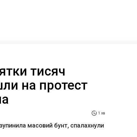
сятки тисяч
ли на протест
ча
1 хв
зупинила масовий бунт, спалахнули