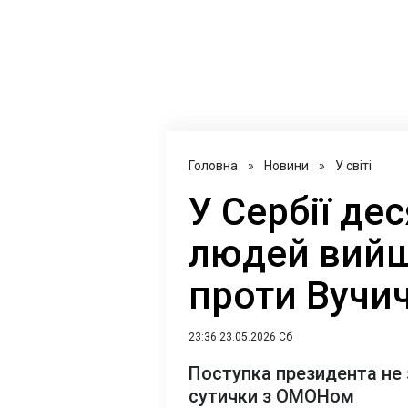
Головна
»
Новини
»
У світі
У Сербії де
людей вийш
проти Вучи
23:36 23.05.2026 Сб
Поступка президента не 
сутички з ОМОНом