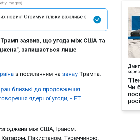
tty Images)
их новин! Отримуй тільки важливе з
Трамп заявив, що угода між США та
оджена", залишається лише
Дмит
корес
раїна
з посиланням на
заяву
Трампа.
"Пек
Чи 
Іран близькі до продовження
пос
бговорення ядерної угоди, - FT
рос
узгоджена між США, Іраном,
 Катаром, Пакистаном, Туреччиною,