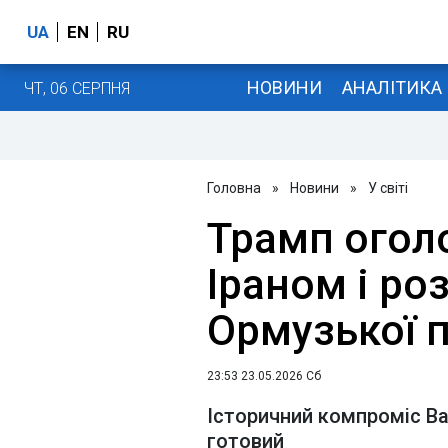
UA
EN
RU
НОВИНИ
АНАЛІТИКА
ЧТ, 06 СЕРПНЯ
Головна
»
Новини
»
У світі
Трамп оголо
Іраном і ро
Ормузької 
23:53 23.05.2026 Сб
Історичний компроміс В
готовий