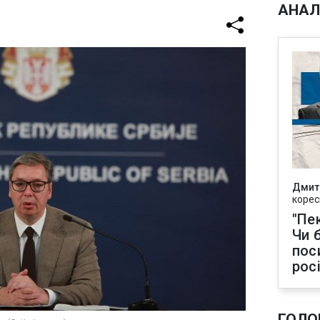
АНАЛ
Дмит
корес
"Пек
Чи 
пос
рос
ГОЛО