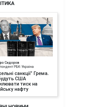
ІТИКА
ро Сидоров
пондент РБК-Україна
ельні санкції" Грема.
будуть США
илювати тиск на
ійську нафту
ВНІ НОВИНИ