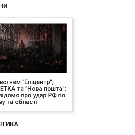
НИ
 вогнем "Епіцентр",
ETKA та "Нова пошта":
відомо про удар РФ по
ву та області
ІТИКА