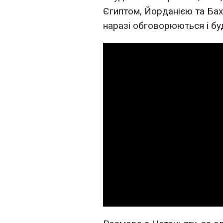
Єгиптом, Йорданією та Бах
наразі обговорюються і бу