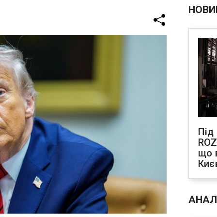
НОВИ
Під
ROZ
що 
Киє
АНАЛ