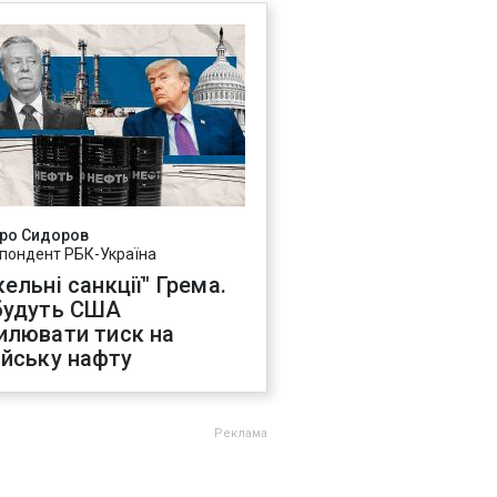
ро Сидоров
пондент РБК-Україна
ельні санкції" Грема.
будуть США
илювати тиск на
ійську нафту