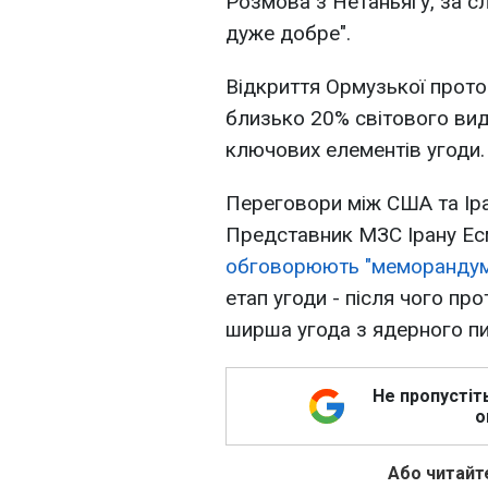
Розмова з Нетаньягу, за с
дуже добре".
Відкриття Ормузької прото
близько 20% світового видо
ключових елементів угоди.
Переговори між США та Іра
Представник МЗС Ірану Ес
обговорюють "меморандум
етап угоди - після чого пр
ширша угода з ядерного пи
Не пропустіт
о
Або читайте