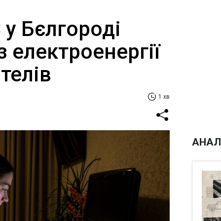
 у Бєлгороді
 електроенергії
телів
1 хв
АНАЛ