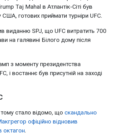
rump Taj Mahal в Атлантік-Сіті був
у США, готових приймати турніри UFC.
ив виданню SPJ, що UFC витратить 700
ави на галявині Білого дому після
амп з моменту президентства
C, і востаннє був присутній на заході
C
 тому стало відомо, що
скандально
акгрегор офіційно відновив
в октагон
.