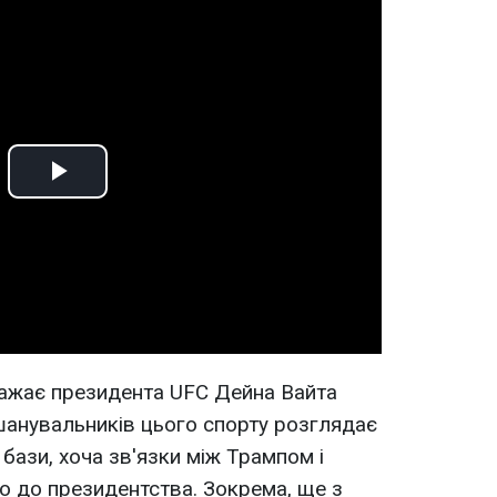
Play
Video
важає президента UFC Дейна Вайта
шанувальників цього спорту розглядає
 бази, хоча зв'язки між Трампом і
о до президентства. Зокрема, ще з