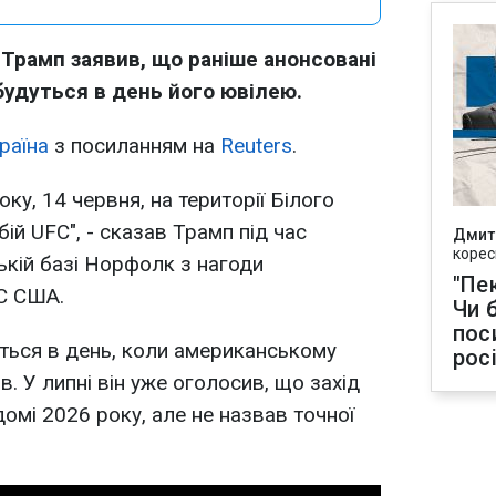
рамп заявив, що раніше анонсовані
дбудуться в день його ювілею.
раїна
з посиланням на
Reuters
.
оку, 14 червня, на території Білого
ій UFC", - сказав Трамп під час
Дмит
корес
ькій базі Норфолк з нагоди
"Пек
С США.
Чи 
пос
еться в день, коли американському
рос
в. У липні він уже оголосив, що захід
омі 2026 року, але не назвав точної