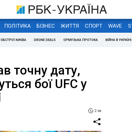
ПОЛІТИКА
БІЗНЕС
ЖИТТЯ
СПОРТ
WAVE
S
ОБСТРІЛ КИЄВА
DRONE DEALS
ОРМУЗЬКА ПРОТОКА
ВІЙНА В УКРАЇНІ
в точну дату,
уться бої UFC у
і
2 хв