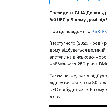
Президент США Дональд Т
бої UFC у Білому домі ві
Про це повідомляє
РБК-Ук
"Наступного (2026 - ред.) р
дому відбудеться великий б
виступу на військово-морс
майбутнього 250-річчя ВМ
Таким чином, захід відбуд
лідеру виповниться 80 рокі
UFC відбудеться в Білому д
дати.