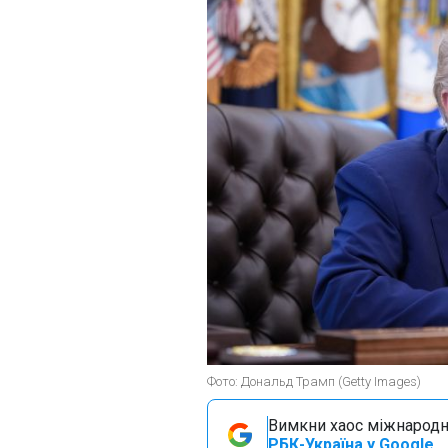
Фото: Дональд Трамп (Getty Images)
Вимкни хаос міжнародн
РБК-Україна у Google