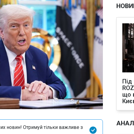
НОВИ
Під
ROZ
що 
Киє
АНАЛ
их новин! Отримуй тільки важливе з