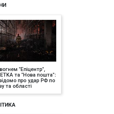
НИ
 вогнем "Епіцентр",
ETKA та "Нова пошта":
відомо про удар РФ по
ву та області
ІТИКА