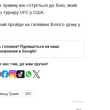
 травму він готується до бою, який
о турніру UFC у США.
кий пройде на галявині Білого дому у
ь головне! Підпишіться на наші
новлення в Google!
 нас там, де вам зручно!
альд Трамп
UFC