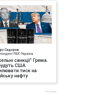
ро Сидоров
пондент РБК-Україна
ельні санкції" Грема.
будуть США
илювати тиск на
ійську нафту