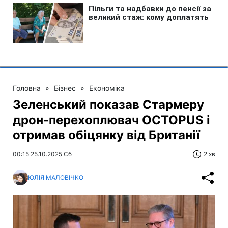
Головна
»
Бізнес
»
Економіка
Зеленський показав Стармеру
дрон-перехоплювач OCTOPUS і
отримав обіцянку від Британії
00:15 25.10.2025 Сб
2 хв
ЮЛІЯ МАЛОВІЧКО