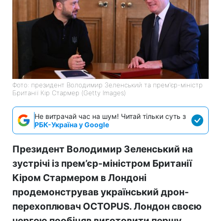
Фото: президент Володимир Зеленський та прем'єр-міністр
Британії Кір Стармер (Getty Images)
Не витрачай час на шум! Читай тільки суть з
РБК-Україна у Google
Президент Володимир Зеленський на
зустрічі із прем’єр-міністром Британії
Кіром Стармером в Лондоні
продемонстрував український дрон-
перехоплювач OCTOPUS. Лондон своєю
чергою пообіцяв виготовити першу