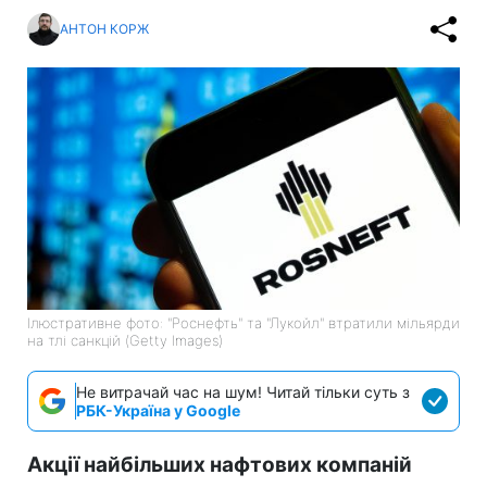
АНТОН КОРЖ
Ілюстративне фото: "Роснефть" та "Лукойл" втратили мільярди
на тлі санкцій (Getty Images)
Не витрачай час на шум! Читай тільки суть з
РБК-Україна у Google
Акції найбільших нафтових компаній