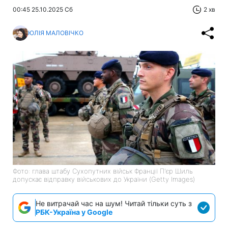
00:45 25.10.2025 Сб
2 хв
ЮЛІЯ МАЛОВІЧКО
Фото: глава штабу Сухопутних військ Франції П'єр Шиль
допускає відправку військових до України (Getty Images)
Не витрачай час на шум! Читай тільки суть з
РБК-Україна у Google