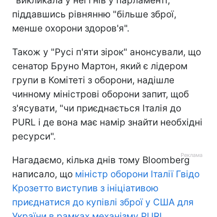
"викликала у неї гнів у парламенті,
піддавшись рівнянню "більше зброї,
менше охорони здоров'я".
Також у "Русі п'яти зірок" анонсували, що
сенатор Бруно Мартон, який є лідером
групи в Комітеті з оборони, надішле
чинному міністрові оборони запит, щоб
з'ясувати, "чи приєднається Італія до
PURL і де вона має намір знайти необхідні
ресурси".
Нагадаємо, кілька днів тому Bloomberg
написало, що
міністр оборони Італії Гвідо
Крозетто виступив з ініціативою
приєднатися до купівлі зброї у США для
України в рамках механізму PURL
.