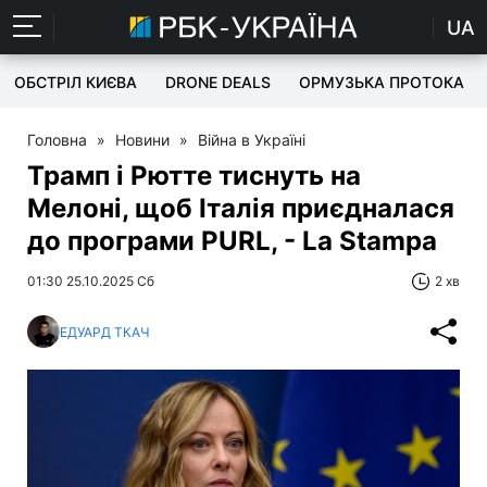
UA
ОБСТРІЛ КИЄВА
DRONE DEALS
ОРМУЗЬКА ПРОТОКА
Головна
»
Новини
»
Війна в Україні
Трамп і Рютте тиснуть на
Мелоні, щоб Італія приєдналася
до програми PURL, - La Stampa
01:30 25.10.2025 Сб
2 хв
ЕДУАРД ТКАЧ