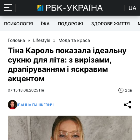
UA
ПСИХОЛОГІЯ
ЇЖА
ПОДОРОЖІ
ЗДОРОВЕ ЖИТТЯ
Головна
»
Lifestyle
»
Мода та краса
Тіна Кароль показала ідеальну
сукню для літа: з вирізами,
драпіруванням і яскравим
акцентом
07:15 18.08.2025 Пн
2 хв
ІВАННА ПАШКЕВИЧ