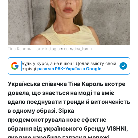
Тіна Кароль (фото: instagram.com/tina_karol)
Будь у курсі, а не в шоці! Додай змісту своїй
стрічці
разом з РБК-Україна в Google
Українська співачка Тіна Кароль вкотре
довела, що знається на моді та вміє
вдало поєднувати тренди й витонченість
в одному образі. Зірка
продемонструвала нове ефектне
вбрання від українського бренду VISHNI,
яке вже наробило галасу в мережі.