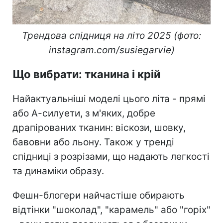
Трендова спідниця на літо 2025 (фото:
instagram.com/susiegarvie)
Що вибрати: тканина і крій
Найактуальніші моделі цього літа - прямі
або А-силуети, з м'яких, добре
драпірованих тканин: віскози, шовку,
бавовни або льону. Також у тренді
спідниці з розрізами, що надають легкості
та динаміки образу.
Фешн-блогери найчастіше обирають
відтінки "шоколад", "карамель" або "горіх"