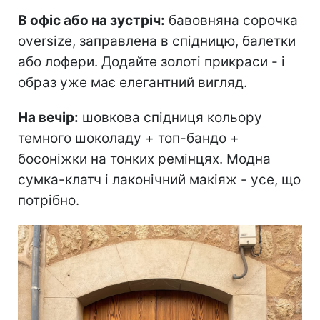
В офіс або на зустріч:
бавовняна сорочка
oversize, заправлена в спідницю, балетки
або лофери. Додайте золоті прикраси - і
образ уже має елегантний вигляд.
На вечір:
шовкова спідниця кольору
темного шоколаду + топ-бандо +
босоніжки на тонких ремінцях. Модна
сумка-клатч і лаконічний макіяж - усе, що
потрібно.