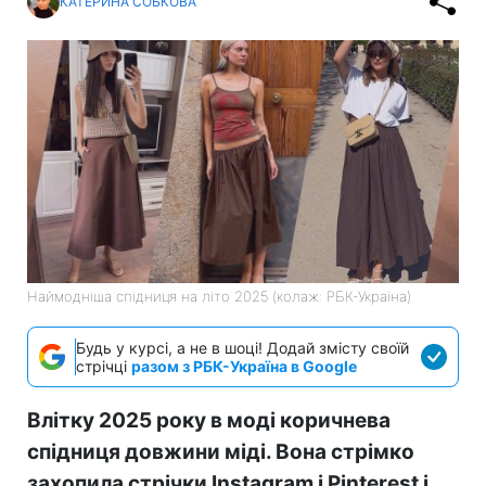
КАТЕРИНА СОБКОВА
Наймодніша спідниця на літо 2025 (колаж: РБК-Україна)
Будь у курсі, а не в шоці! Додай змісту своїй
стрічці
разом з РБК-Україна в Google
Влітку 2025 року в моді коричнева
спідниця довжини міді. Вона стрімко
захопила стрічки Instagram і Pinterest і