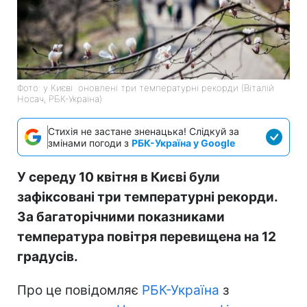
Фото: у Києві оновлені три температурні рекорди (Віталій
Носач, РБК-Україна)
Стихія не застане зненацька! Слідкуй за
змінами погоди з
РБК-Україна у Google
У середу 10 квітня в Києві були
зафіксовані три температурні рекорди.
За багаторічними показниками
температура повітря перевищена на 12
градусів.
Про це повідомляє
РБК-Україна
з