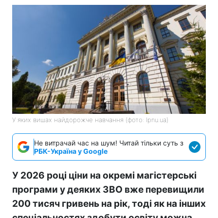
У яких вишах найдорожче навчання (фото: lpnu.ua)
Не витрачай час на шум! Читай тільки суть з
РБК-Україна у Google
У 2026 році ціни на окремі магістерські
програми у деяких ЗВО вже перевищили
200 тисяч гривень на рік, тоді як на інших
спеціальностях здобути освіту можна