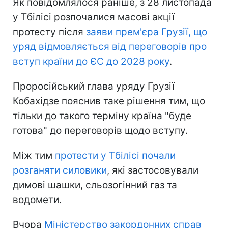
Як повідомлялося раніше, з 28 листопада
у Тбілісі розпочалися масові акції
протесту після
заяви прем'єра Грузії, що
уряд відмовляється від переговорів про
вступ країни до ЄС до 2028 року
.
Проросійський глава уряду Грузії
Кобахідзе пояснив таке рішення тим, що
тільки до такого терміну країна "буде
готова" до переговорів щодо вступу.
Між тим
протести у Тбілісі почали
розганяти силовики
, які застосовували
димові шашки, сльозогінний газ та
водомети.
Вчора
Міністерство закордонних справ