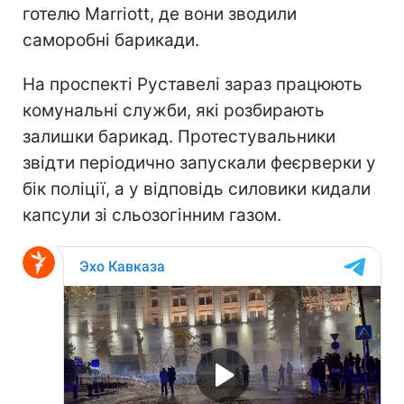
готелю Marriott, де вони зводили
саморобні барикади.
На проспекті Руставелі зараз працюють
комунальні служби, які розбирають
залишки барикад. Протестувальники
звідти періодично запускали феєрверки у
бік поліції, а у відповідь силовики кидали
капсули зі сльозогінним газом.