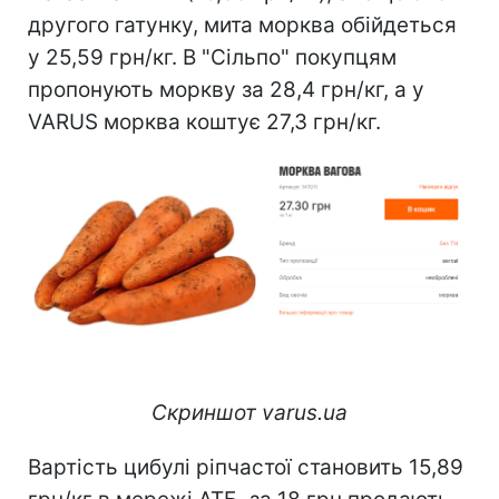
другого гатунку, мита морква обійдеться
у 25,59 грн/кг. В "Сільпо" покупцям
пропонують моркву за 28,4 грн/кг, а у
VARUS морква коштує 27,3 грн/кг.
Скриншот varus.ua
Вартість цибулі ріпчастої становить 15,89