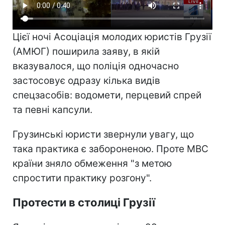
Цієї ночі Асоціація молодих юристів Грузії
(АМЮГ) поширила заяву, в якій
вказувалося, що поліція одночасно
застосовує одразу кілька видів
спецзасобів: водомети, перцевий спрей
та певні капсули.
Грузинські юристи звернули увагу, що
така практика є забороненою. Проте МВС
країни зняло обмеження "з метою
спростити практику розгону".
Протести в столиці Грузії