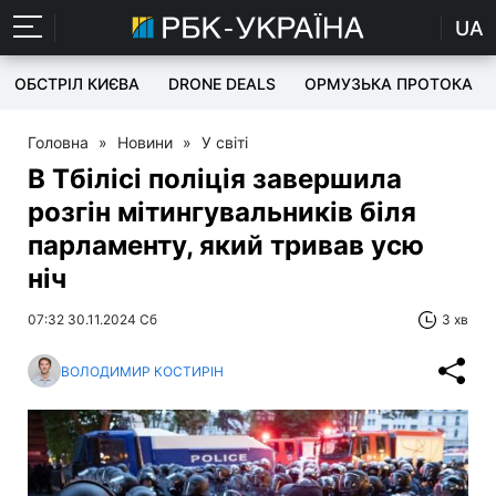
UA
ОБСТРІЛ КИЄВА
DRONE DEALS
ОРМУЗЬКА ПРОТОКА
Головна
»
Новини
»
У світі
В Тбілісі поліція завершила
розгін мітингувальників біля
парламенту, який тривав усю
ніч
07:32 30.11.2024 Сб
3 хв
ВОЛОДИМИР КОСТИРІН