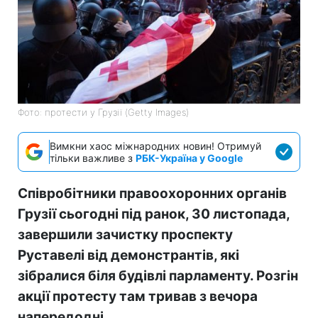
Фото: протести у Грузії (Getty Images)
Вимкни хаос міжнародних новин! Отримуй
тільки важливе з
РБК-Україна у Google
Співробітники правоохоронних органів
Грузії сьогодні під ранок, 30 листопада,
завершили зачистку проспекту
Руставелі від демонстрантів, які
зібралися біля будівлі парламенту. Розгін
акції протесту там тривав з вечора
напередодні.