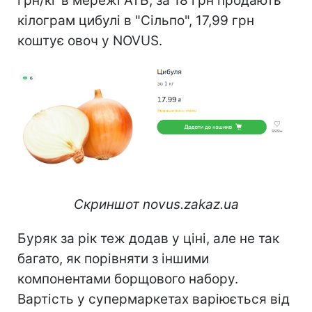
грн/кг в мережі АТБ, за 18 грн продають
кілограм цибулі в "Сільпо", 17,99 грн
коштує овоч у NOVUS.
Скриншот novus.zakaz.ua
Буряк за рік теж додав у ціні, але не так
багато, як порівняти з іншими
компонентами борщового набору.
Вартість у супермаркетах варіюється від