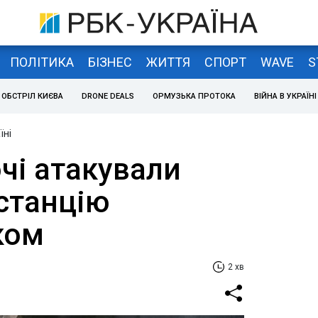
ПОЛІТИКА
БІЗНЕС
ЖИТТЯ
СПОРТ
WAVE
S
ОБСТРІЛ КИЄВА
DRONE DEALS
ОРМУЗЬКА ПРОТОКА
ВІЙНА В УКРАЇНІ
їні
чі атакували
 станцію
ком
2 хв