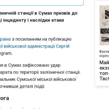
зничній станції в Сумах призвів до
 інциденту і наслідки атаки
раїна
з посиланням на публікацію
 військової адміністрації Сергій
Кост
egram.
корес
Май
ня в Сумах зафіксовано удар
екз
рата по території залізничної станції.
топ
Tact
альник Сумської міської військової
точнивши деталі події.
мога