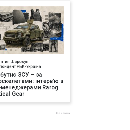
янтин Широкун
пондент РБК-Україна
бутнє ЗСУ – за
оскелетами: інтерв'ю з
-менеджерами Rarog
ical Gear