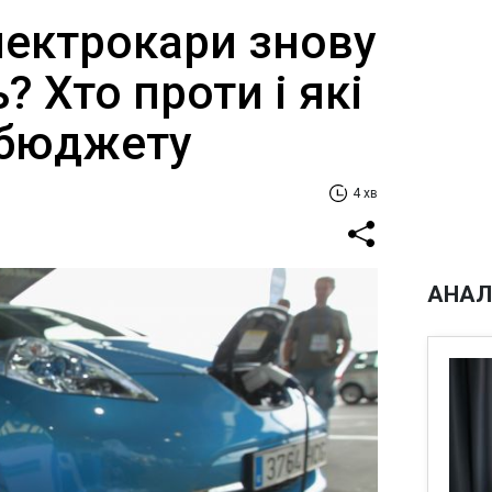
лектрокари знову
 Хто проти і які
 бюджету
4 хв
АНАЛ