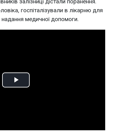
вників залізниці дістали поранення.
оловіка, госпіталізували в лікарню для
 надання медичної допомоги.
Play
Video