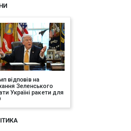
НИ
мп відповів на
хання Зеленського
ати Україні ракети для
О
ІТИКА