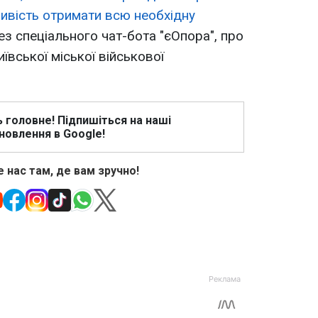
ивість отримати всю необхідну
ез спеціального чат-бота "єОпора", про
вської міської військової
ь головне! Підпишіться на наші
новлення в Google!
 нас там, де вам зручно!