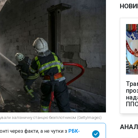
НОВИ
Тра
про
над
ПП
ували залізничну станцію безпілотником (GettyImages)
АНАЛ
нті через факти, а не чутки з
РБК-