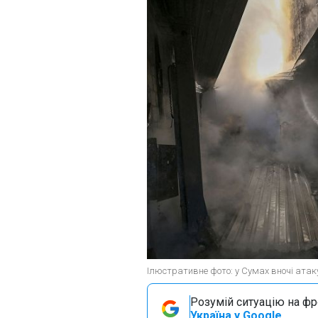
Ілюстративне фото: у Сумах вночі атак
Розумій ситуацію на фро
Україна у Google