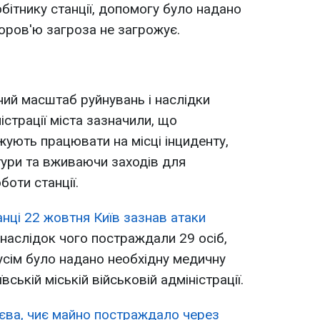
бітнику станції, допомогу було надано
здоров'ю загроза не загрожує.
ний масштаб руйнувань і наслідки
істрації міста зазначили, що
ують працювати на місці інциденту,
ури та вживаючи заходів для
оти станції.
анці 22 жовтня Київ зазнав атаки
 унаслідок чого постраждали 29 осіб,
 усім було надано необхідну медичну
ській міській військовій адміністрації.
єва, чиє майно постраждало через