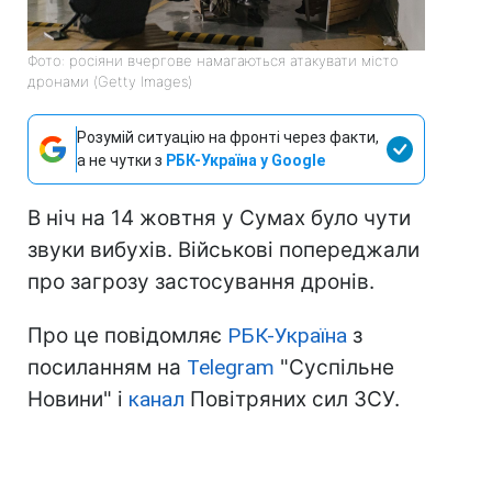
Фото: росіяни вчергове намагаються атакувати місто
дронами (Getty Images)
Розумій ситуацію на фронті через факти,
а не чутки з
РБК-Україна у Google
В ніч на 14 жовтня у Сумах було чути
звуки вибухів. Військові попереджали
про загрозу застосування дронів.
Про це повідомляє
РБК-Україна
з
посиланням на
Telegram
"Суспільне
Новини" і
канал
Повітряних сил ЗСУ.