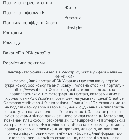
Правила користування
Життя
Правова інформація
Розваги
Політика конфіденційності
Lifestyle
Контакти
Команда
Вакансії в РБК-Україна
Розмістити рекламу
Ідентифікатор онлайн-медіа в Реєстрі суб’єктів у сфері медіа —
R40-05347
Інформаційний портал «РБК-Україна» має тримовну версію
(українську, російську та англійську), головна сторінка порталу -
https://www.rbc.ua
. Фотографії, зображення належать їх
правовласникам. Всі фотографії на Порталі, авторами яких є
журналісти «РБК-Україна», розміщені на умовах ліцензії Creative
Commons Attribution 4.0 International. Редакція «РБК-Україна» може
не поділяти точку зору авторів. Оціночні судження не підлягають
спростуванню та доведенню їх правдивості. За достовірність та
зміст реклами відповідальність несе рекламодавець. Матеріали,
позначені плашкою: «Прес-релізи», «Спецпроект», «Партнерський
матеріал», «Promo», «Благодійність», «Резонанс» розміщуються на
правах реклами і призначені, як правило, для осіб, які досягли 21-
річного віку. «Новини компанії» - це інформаційний формат, що
охоплює новини, події та оголошення, пов'язані з діяльністю