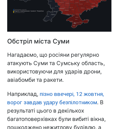
Обстріл міста Суми
Нагадаємо, що росіяни регулярно
атакують Суми та Сумську область,
використовуючи для ударів дрони,
авіабомби та ракети.
Наприклад,
пізно ввечері, 12 жовтня,
ворог завдав удару безпілотником
. В
результаті цього в декількох
багатоповерхівках були вибиті вікна,
пошкоджено нежитлову будівлю, а