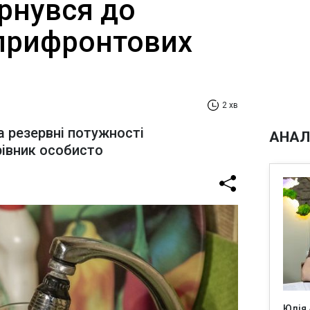
рнувся до
 прифронтових
2 хв
а резервні потужності
АНАЛ
рівник особисто
Юлія