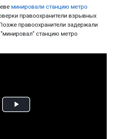
иеве
минировали станцию метро
оверки правоохранители взрывных
 Позже правоохранители задержали
 "минировал" станцию метро
Play
Video