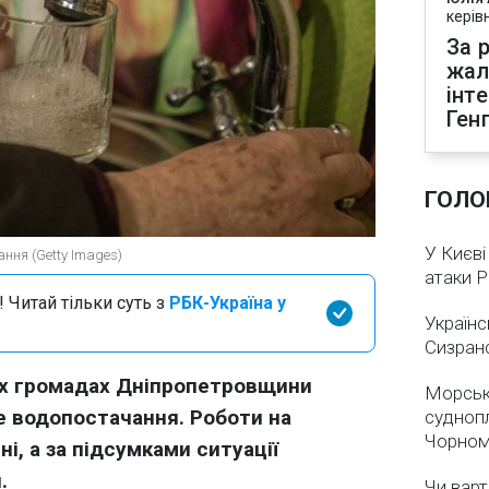
керів
За р
жал
інт
Ген
ГОЛО
У Києві
ння (Getty Images)
атаки 
 Читай тільки суть з
РБК-Україна у
Українс
Сизран
іх громадах Дніпропетровщини
Морськ
е водопостачання. Роботи на
суднопл
Чорном
ні, а за підсумками ситуації
.
Чи варт