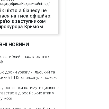
ниця рубрики Надзвичайні події
ік ніхто з бізнесу не
івся на тиск офіційно:
ерв'ю з заступником
прокурора Кримом
ВНІ НОВИНИ
 є загиблий внаслідок нічної
РФ
ькі дрони уразили Ільський та
ський НПЗ, спалахнули пожежі
і дрони захищатимуть цивільне
авство від російських атак у
у морі
о скуповувати долари: банкір