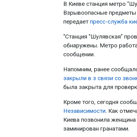
В Киеве станция метро "Ш
Взрывоопасные предметы н
передает
пресс-служба ки
"Станция "Шулявская" про
обнаружены. Метро работа
сообщении.
Напомним, ранее сообщало
закрыли в з связи со зво
была закрыта для проверк
Кроме того, сегодня сооб
Независимости
. Как отме
Киева позвонила женщина 
заминирован гранатами.