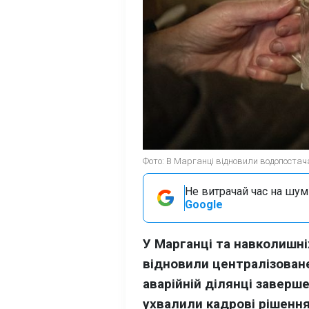
Фото: В Марганці відновили водопостача
Не витрачай час на шум!
Google
У Марганці та навколишн
відновили централізован
аварійній ділянці заверше
ухвалили кадрові рішення