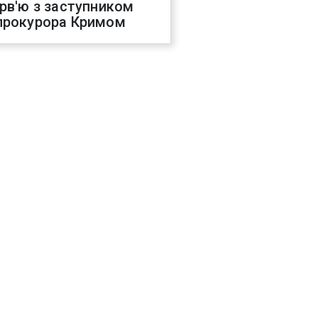
ерв'ю з заступником
прокурора Кримом