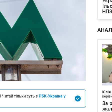
Укр
Іль
НПЗ
АНАЛ
Юлія
 Читай тільки суть з
РБК-Україна у
керів
За р
жал