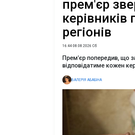
прем'єр зве
керівників
регіонів
16:44 08.08.2026 Сб
Прем'єр попередив, що з
відповідатиме кожен ке
ВАЛЕРІЯ АБАБІНА