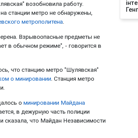
інт
улявская" возобновила работу.
Ген
а станции метро не обнаружены,
евского метрополитена
.
верена. Взрывоопасные предметы не
ет в обычном режиме", - говорится в
сь, что станцию метро "Шулявская"
нком о минировании
. Станция метро
и.
щалось о
минировании Майдана
чается, в дежурную часть полиции
и сказала, что Майдан Независимости