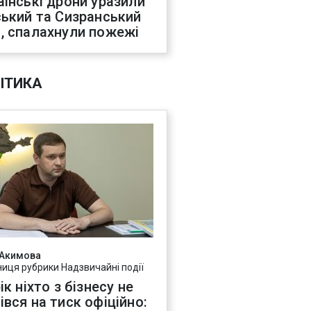
аїнські дрони уразили
ський та Сизранський
, спалахнули пожежі
ІТИКА
 Акимова
ниця рубрики Надзвичайні події
ік ніхто з бізнесу не
івся на тиск офіційно: