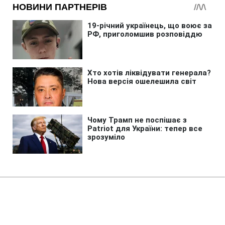
Головна
»
Новини
»
У світі
У Німеччині зафіксували