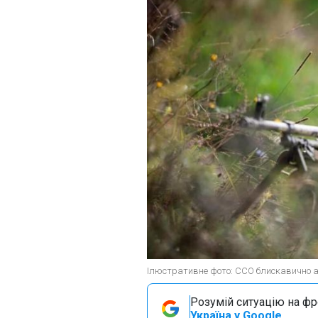
Ілюстративне фото: ССО блискавично ата
Розумій ситуацію на фро
Україна у Google