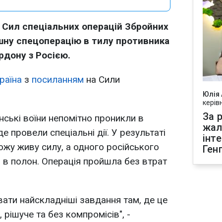
ів Сил спеціальних операцій Збройних
ішну спецоперацію в тилу противника
рдону з Росією.
раїна
з
посиланням
на Сили
Юлія
керів
За р
нські воїни непомітно проникли в
жал
е провели спеціальні дії. У результаті
інт
жу живу силу, а одного російського
Ген
в полон. Операція пройшла без втрат
ати найскладніші завдання там, де це
 рішуче та без компромісів", -