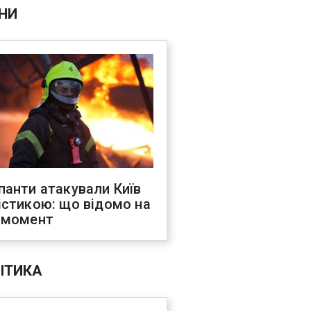
НИ
панти атакували Київ
істикою: що відомо на
 момент
ІТИКА