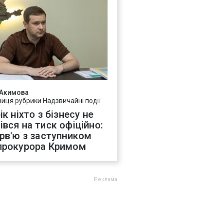
 Акимова
ниця рубрики Надзвичайні події
ік ніхто з бізнесу не
івся на тиск офіційно:
ерв'ю з заступником
прокурора Кримом