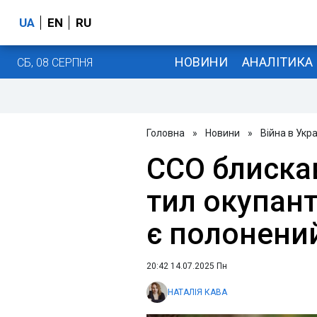
UA
EN
RU
НОВИНИ
АНАЛІТИКА
СБ, 08 СЕРПНЯ
Головна
»
Новини
»
Війна в Укра
ССО блиска
тил окупант
є полонений
20:42 14.07.2025 Пн
НАТАЛІЯ КАВА