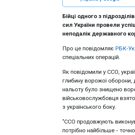
Бійці одного з підрозділ
сил України провели усп
неподалік державного ко
Про це повідомляє
РБК-Ук
спеціальних операцій.
Як повідомили у ССО, украї
глибину ворожої оборони, д
нальоту було знищено воро
військовослужбовця взято 
з українського боку.
"ССО продовжують виконув
потрібно найбільше - точно,