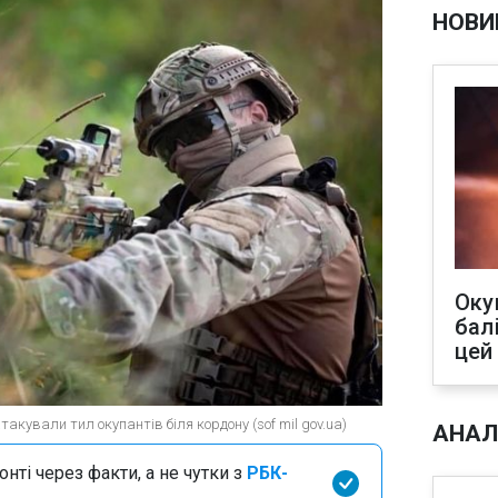
НОВИ
Оку
бал
цей
кували тил окупантів біля кордону (sof mil gov.ua)
АНАЛ
нті через факти, а не чутки з
РБК-