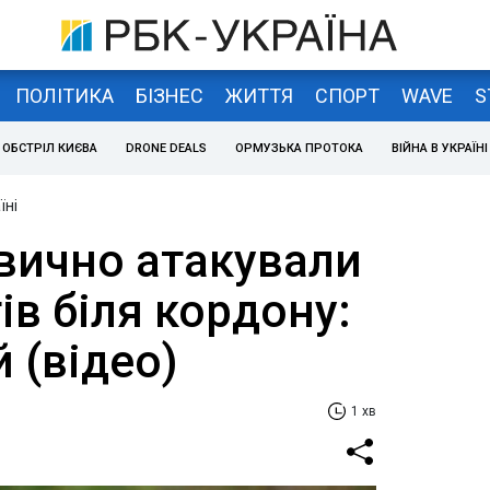
ПОЛІТИКА
БІЗНЕС
ЖИТТЯ
СПОРТ
WAVE
S
ОБСТРІЛ КИЄВА
DRONE DEALS
ОРМУЗЬКА ПРОТОКА
ВІЙНА В УКРАЇНІ
їні
вично атакували
ів біля кордону:
 (відео)
1 хв