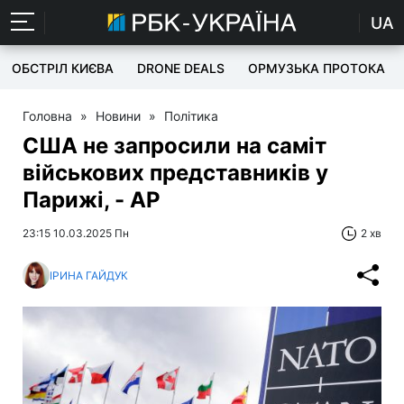
UA
ОБСТРІЛ КИЄВА
DRONE DEALS
ОРМУЗЬКА ПРОТОКА
Головна
»
Новини
»
Політика
США не запросили на саміт
військових представників у
Парижі, - AP
23:15 10.03.2025 Пн
2 хв
ІРИНА ГАЙДУК