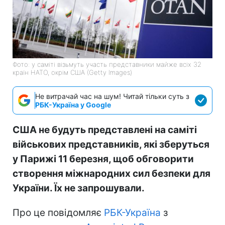
Фото: у саміті візьмуть участь представники майже всіх 32
країн НАТО, окрім США (Getty Images)
Не витрачай час на шум! Читай тільки суть з
РБК-Україна у Google
США не будуть представлені на саміті
військових представників, які зберуться
у Парижі 11 березня, щоб обговорити
створення міжнародних сил безпеки для
України. Їх не запрошували.
Про це повідомляє
РБК-Україна
з