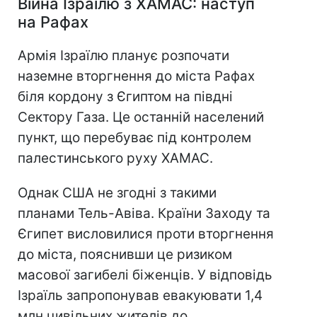
Війна Ізраїлю з ХАМАС: наступ
на Рафах
Армія Ізраїлю планує розпочати
наземне вторгнення до міста Рафах
біля кордону з Єгиптом на півдні
Сектору Газа. Це останній населений
пункт, що перебуває під контролем
палестинського руху ХАМАС.
Однак США не згодні з такими
планами Тель-Авіва. Країни Заходу та
Єгипет висловилися проти вторгнення
до міста, пояснивши це ризиком
масової загибелі біженців. У відповідь
Ізраїль запропонував евакуювати 1,4
млн цивільних жителів до