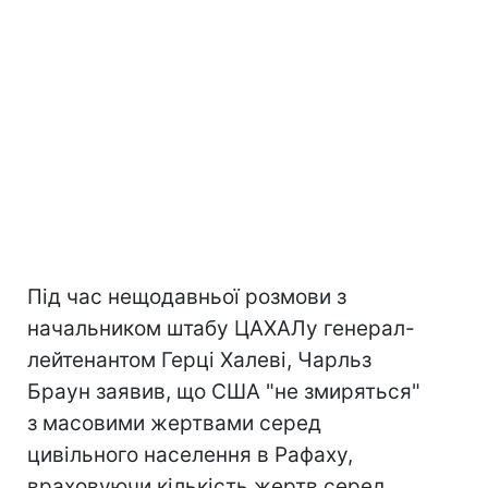
Під час нещодавньої розмови з
начальником штабу ЦАХАЛу генерал-
лейтенантом Герці Халеві, Чарльз
Браун заявив, що США "не змиряться"
з масовими жертвами серед
цивільного населення в Рафаху,
враховуючи кількість жертв серед