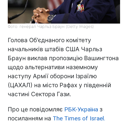
Фото: генерал Чарльз Браун (Getty Images)
Голова Об'єднаного комітету
начальників штабів США Чарльз
Браун виклав пропозицію Вашингтона
щодо альтернативи наземному
наступу Армії оборони Ізраїлю
(ЦАХАЛ) на місто Рафах у південній
частині Сектора Гази.
Про це повідомляє
РБК-Україна
з
посиланням на
The Times of Israel.