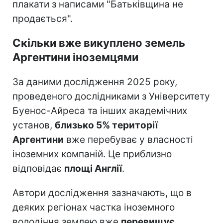
плакати з написами "Батьківщина не
продається".
Скільки вже викуплено земель
Аргентини іноземцями
За даними дослідження 2025 року,
проведеного дослідниками з Університету
Буенос-Айреса та інших академічних
установ,
близько 5% території
Аргентини
вже перебуває у власності
іноземних компаній. Це приблизно
відповідає
площі Англії
.
Автори дослідження зазначають, що в
деяких регіонах частка іноземного
володіння землею вже
перевищує