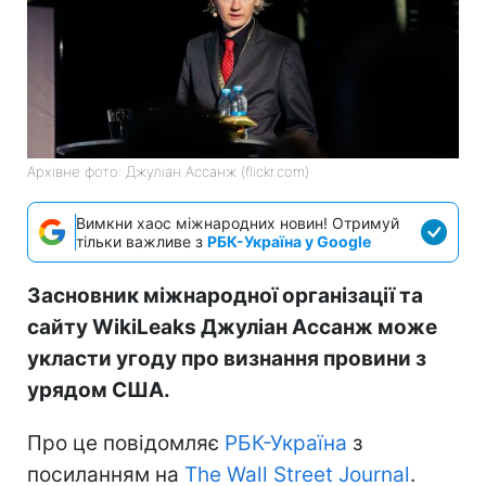
Архівне фото: Джуліан Ассанж (flickr.com)
Вимкни хаос міжнародних новин! Отримуй
тільки важливе з
РБК-Україна у Google
Засновник міжнародної організації та
сайту WikiLeaks Джуліан Ассанж може
укласти угоду про визнання провини з
урядом США.
Про це повідомляє
РБК-Україна
з
посиланням на
The Wall Street Journal
.