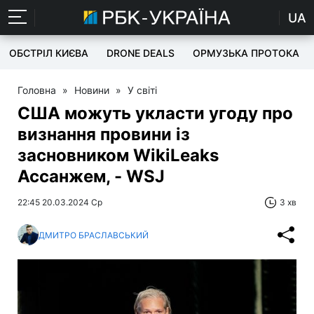
UA
ОБСТРІЛ КИЄВА
DRONE DEALS
ОРМУЗЬКА ПРОТОКА
Головна
»
Новини
»
У світі
США можуть укласти угоду про
визнання провини із
засновником WikiLeaks
Ассанжем, - WSJ
22:45 20.03.2024 Ср
3 хв
ДМИТРО БРАСЛАВСЬКИЙ