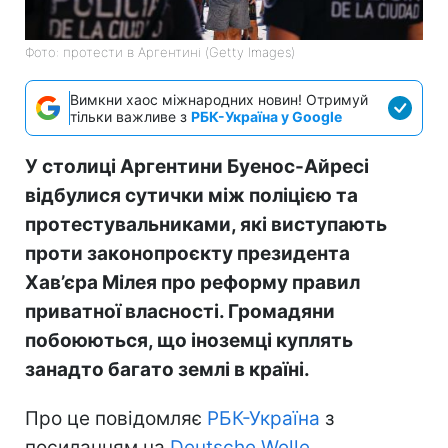
Фото: протести в Аргентині (Getty Images)
Вимкни хаос міжнародних новин! Отримуй
тільки важливе з
РБК-Україна у Google
У столиці Аргентини Буенос-Айресі
відбулися сутички між поліцією та
протестувальниками, які виступають
проти законопроєкту президента
Хав’єра Мілея про реформу правил
приватної власності. Громадяни
побоюються, що іноземці куплять
занадто багато землі в країні.
Про це повідомляє
РБК-Україна
з
посиланням на
Deutsche Welle
.