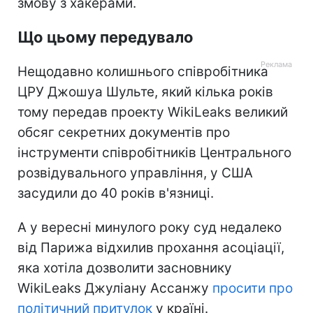
змову з хакерами.
Що цьому передувало
Нещодавно колишнього співробітника
ЦРУ Джошуа Шульте, який кілька років
тому передав проекту WikiLeaks великий
обсяг секретних документів про
інструменти співробітників Центрального
розвідувального управління, у США
засудили до 40 років в'язниці.
А у вересні минулого року суд недалеко
від Парижа відхилив прохання асоціації,
яка хотіла дозволити засновнику
WikiLeaks Джуліану Ассанжу
просити про
політичний притулок
у країні.