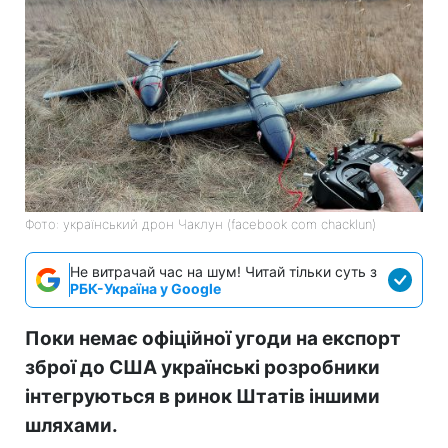
Фото: український дрон Чаклун (facebook com chacklun)
Не витрачай час на шум! Читай тільки суть з
РБК-Україна у Google
Поки немає офіційної угоди на експорт
зброї до США українські розробники
інтегруються в ринок Штатів іншими
шляхами.