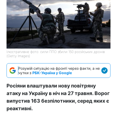
Ілюстративне фото: сили ППО збили 150 російських дронів
(Getty Images)
Розумій ситуацію на фронті через факти, а не
чутки з
РБК-Україна у Google
Росіяни влаштували нову повітряну
атаку на Україну в ніч на 27 травня. Ворог
випустив 163 безпілотники, серед яких є
реактивні.