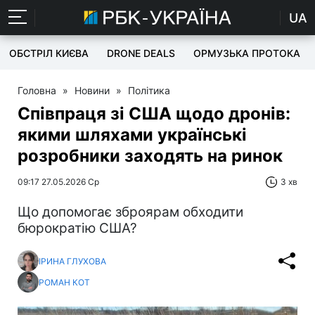
UA
ОБСТРІЛ КИЄВА
DRONE DEALS
ОРМУЗЬКА ПРОТОКА
Головна
»
Новини
»
Політика
Співпраця зі США щодо дронів:
якими шляхами українські
розробники заходять на ринок
09:17 27.05.2026 Ср
3 хв
Що допомогає зброярам обходити
бюрократію США?
ІРИНА ГЛУХОВА
РОМАН КОТ