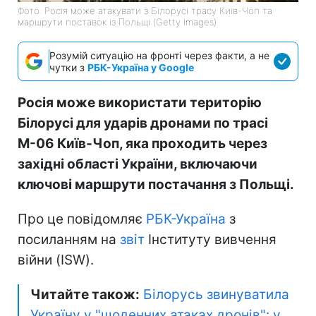
Фото: Росія може атакувати з Білорусі трасу Київ-Чоп та
маршрути поставок із Польщі (Getty Images)
Розумій ситуацію на фронті через факти, а не
чутки з
РБК-Україна у Google
Росія може використати територію
Білорусі для ударів дронами по трасі
М-06 Київ-Чоп, яка проходить через
західні області України, включаючи
ключові маршрути постачання з Польщі.
Про це повідомляє
РБК-Україна
з
посиланням на
звіт
Інституту вивчення
війни (ISW).
Читайте також:
Білорусь звинуватила
Україну у "щоденних атаках дронів": у