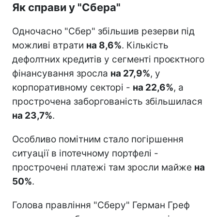
Як справи у "Сбера"
Одночасно "Сбер" збільшив резерви під
можливі втрати
на 8,6%
. Кількість
дефолтних кредитів у сегменті проєктного
фінансування зросла
на 27,9%
, у
корпоративному секторі -
на 22,6%
, а
прострочена заборгованість збільшилася
на 23,7%
.
Особливо помітним стало погіршення
ситуації в іпотечному портфелі -
прострочені платежі там зросли майже
на
50%
.
Голова правління "Сберу" Герман Греф