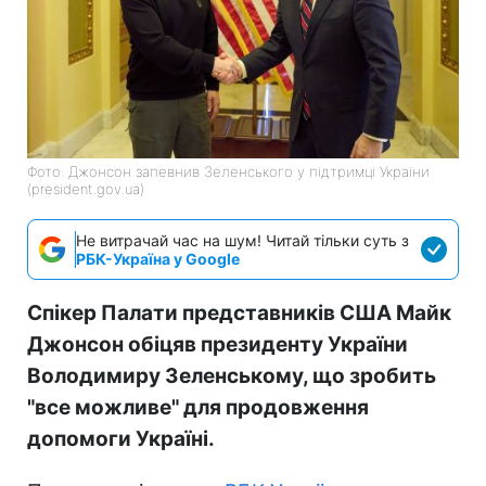
Фото: Джонсон запевнив Зеленського у підтримці України
(president.gov.ua)
Не витрачай час на шум! Читай тільки суть з
РБК-Україна у Google
Спікер Палати представників США Майк
Джонсон обіцяв президенту України
Володимиру Зеленському, що зробить
"все можливе" для продовження
допомоги Україні.