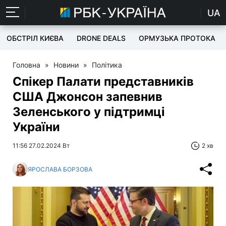
UA
ОБСТРІЛ КИЄВА
DRONE DEALS
ОРМУЗЬКА ПРОТОКА
Головна
»
Новини
»
Політика
Спікер Палати представників
США Джонсон запевнив
Зеленського у підтримці
України
11:56 27.02.2024 Вт
2 хв
ЯРОСЛАВА БОРЗОВА