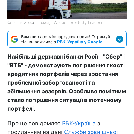
Фото: пожежа на складі Wildberries (Getty Images)
Вимкни хаос міжнародних новин! Отримуй
тільки важливе з
РБК-Україна у Google
Найбільші державні банки Росії - "Сбер" і
"ВТБ" - демонструють погіршення якості
кредитних портфелів через зростання
проблемної заборгованості та
збільшення резервів. Особливо помітним
стало погіршення ситуації в іпотечному
портфелі.
Про це повідомляє
РБК-Україна
з
посиланням на дані
Служби зовнішньої