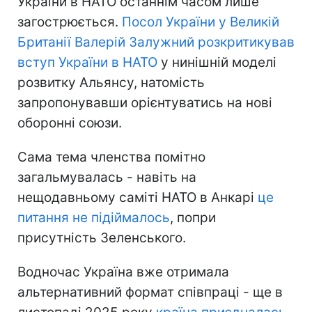
України в НАТО останнім часом лише
загострюється.
Посол України у Великій
Британії Валерій Залужний розкритикував
вступ України в НАТО
у нинішній моделі
розвитку Альянсу, натомість
запропонувавши орієнтуватись на нові
оборонні союзи.
Сама тема членства помітно
загальмувалась - навіть на
нещодавньому саміті НАТО в Анкарі
це
питання не підіймалось
, попри
присутність Зеленського.
Водночас Україна вже отримала
альтернативний формат співпраці - ще в