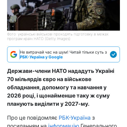
Фото: українські військові проходять підготовку в межах
програм країн НАТО (Getty Images)
Не витрачай час на шум! Читай тільки суть з
РБК-Україна у Google
Держави-члени НАТО нададуть Україні
70 мільярдів євро на військове
обладнання, допомогу та навчання у
2026 році, і щонайменше таку ж суму
планують виділити у 2027-му.
Про це повідомляє
РБК-Україна
з
посиланням на
інформацію
Генерального