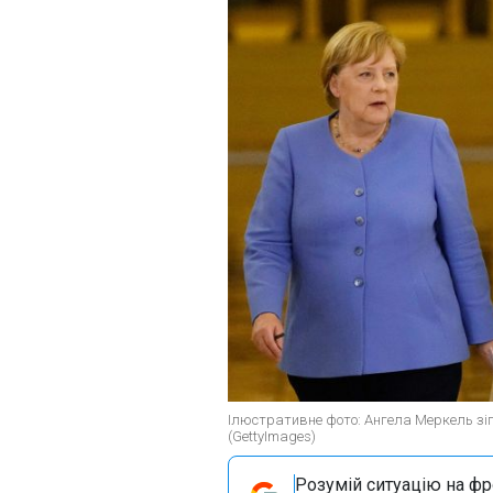
Ілюстративне фото: Ангела Меркель зіг
(GettyImages)
Розумій ситуацію на фро