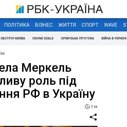
ПОЛІТИКА
БІЗНЕС
ЖИТТЯ
СПОРТ
WAVE
S
ОБСТРІЛ КИЄВА
DRONE DEALS
ОРМУЗЬКА ПРОТОКА
ВІЙНА В УКРАЇНІ
їні
гела Меркель
ливу роль під
ння РФ в Україну
2 хв