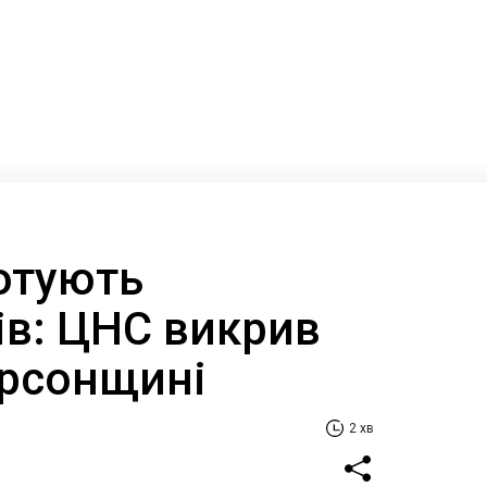
отують
ів: ЦНС викрив
ерсонщині
2 хв