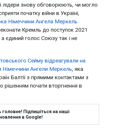
і лідери знову обговорюють, чи могло
прияти початку війни в Україні,
ка Німеччини Ангела Меркель
реконати Кремль до поступок 2021
, а єдиний голос Союзу так і не
итовського Сейму відреагували на
и Німеччини Ангели Меркель
, яка
раїн Балтії з прямими контактами з
о рішенням почати вторгнення в
ь головне! Підпишіться на наші
новлення в Google!