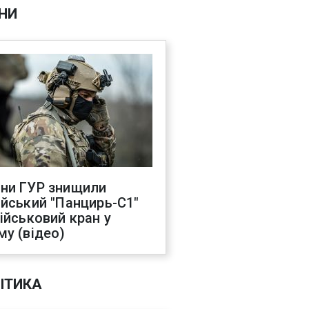
НИ
ни ГУР знищили
ійський "Панцирь-С1"
військовий кран у
му (відео)
ІТИКА