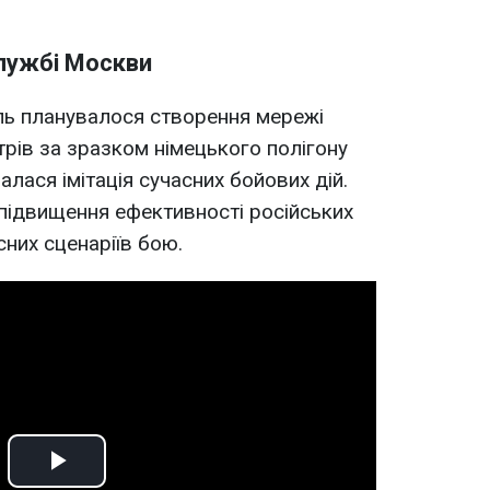
службі Москви
ль планувалося створення мережі
трів за зразком німецького полігону
лася імітація сучасних бойових дій.
підвищення ефективності російських
сних сценаріїв бою.
Play