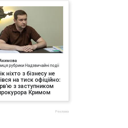
 Акимова
ниця рубрики Надзвичайні події
ік ніхто з бізнесу не
івся на тиск офіційно:
ерв'ю з заступником
прокурора Кримом