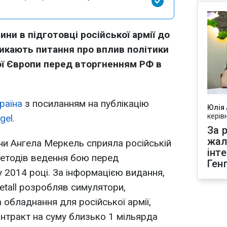
ини в підготовці російської армії до
ликають питання про вплив політики
ої Європи перед вторгненням РФ в
раїна
з посиланням на публікацію
Юлія
керів
gel.
За р
жал
ни Ангела Меркель сприяла російській
інт
 методів ведення бою перед
Ген
у 2014 році. За інформацією видання,
tall розробляв симулятори,
 обладнання для російської армії,
нтракт на суму близько 1 мільярда