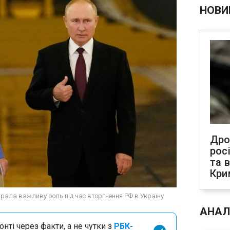
НОВИ
Дро
рос
та 
Кри
рала важливу роль під час вторгнення РФ в Україну
АНАЛ
нті через факти, а не чутки з
РБК-