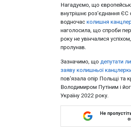
Нагадуємо, що європейськ
внутрішнє роз'єднання ЄС с
водночас
колишня канцлер
наголосила, що спроби пе
року не увінчалися успіхом
пролунав.
Зазначимо, що
депутати л
заяву колишньої канцлерк
пов'язала опір Польщі та к
Володимиром Путіним і йог
Україну 2022 року.
Не пропустіт
о