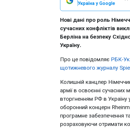
Україна у Google
Нові дані про роль Німечч
сучасних конфліктів вик
Берліна на безпеку Східн
Україну.
Про це повідомляє
РБК-Ук
щотижневого журналу Spie
Колишній канцлер Німеччи
армії в освоєнні сучасних
вторгненням РФ в Україну 
оборонний концерн Rheinme
програмне забезпечення та
розраховуючи отримати ко