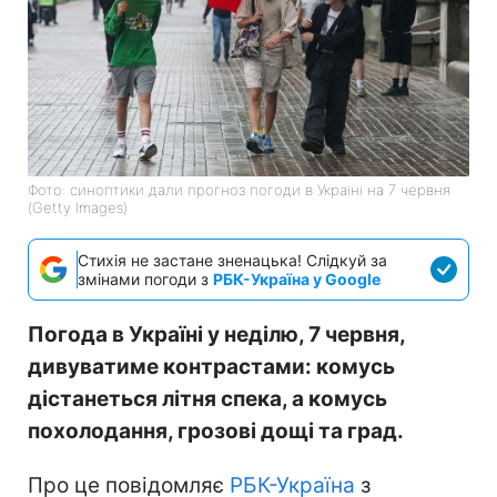
Фото: синоптики дали прогноз погоди в Україні на 7 червня
(Getty Images)
Стихія не застане зненацька! Слідкуй за
змінами погоди з
РБК-Україна у Google
Погода в Україні у неділю, 7 червня,
дивуватиме контрастами: комусь
дістанеться літня спека, а комусь
похолодання, грозові дощі та град.
Про це повідомляє
РБК-Україна
з