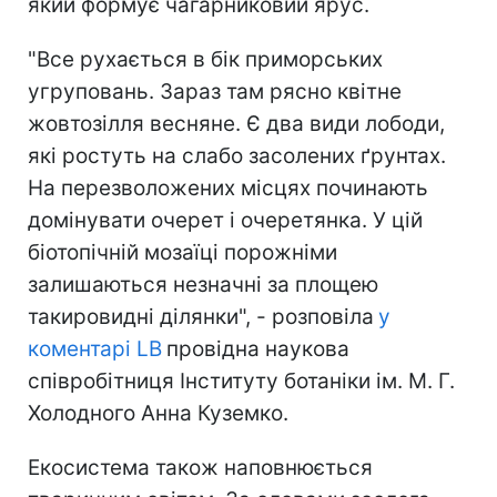
який формує чагарниковий ярус.
"Все рухається в бік приморських
угруповань. Зараз там рясно квітне
жовтозілля весняне. Є два види лободи,
які ростуть на слабо засолених ґрунтах.
На перезволожених місцях починають
домінувати очерет і очеретянка. У цій
біотопічній мозаїці порожніми
залишаються незначні за площею
такировидні ділянки", - розповіла
у
коментарі LB
провідна наукова
співробітниця Інституту ботаніки ім. М. Г.
Холодного Анна Куземко.
Екосистема також наповнюється