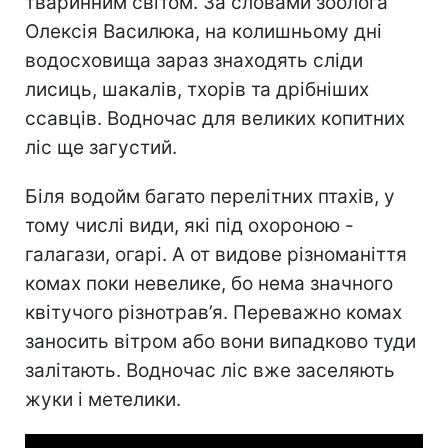
тваринним світом. За словами зоолога
Олексія Василюка, на колишньому дні
водосховища зараз знаходять сліди
лисиць, шакалів, тхорів та дрібніших
ссавців. Водночас для великих копитних
ліс ще загустий.
Біля водойм багато перелітних птахів, у
тому числі види, які під охороною -
галагази, огарі. А от видове різноманіття
комах поки невелике, бо нема значного
квітучого різнотрав’я. Переважно комах
заносить вітром або вони випадково туди
залітають. Водночас ліс вже заселяють
жуки і метелики.