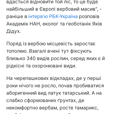
вдасться відновити той ліс, то це буде
найбільший в Європі вербовий масив", -
раніше в
інтерв’ю РБК-Україна
розповів
Академік НАН, еколог та геоботанік Яків
Дідух.
Поряд із вербою місцевість заростає
тополею. Взагалі вчені тут фіксують
близько 340 видів рослин, серед яких є й
рідкісні та охоронювані види.
На черепашкових відкладах, де у перші
роки нічого не росло, почав пробиватися
аборигенний вид латук татарський. А на
слабко сформованих ґрунтах, де
некомфортно вербам, росте тамарикс,