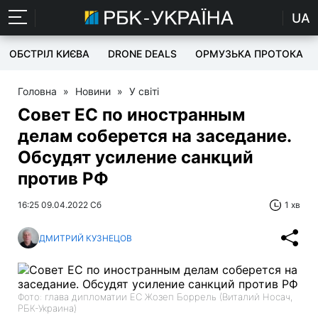
UA
ОБСТРІЛ КИЄВА
DRONE DEALS
ОРМУЗЬКА ПРОТОКА
Головна
»
Новини
»
У світі
Совет ЕС по иностранным
делам соберется на заседание.
Обсудят усиление санкций
против РФ
16:25 09.04.2022 Сб
1 хв
ДМИТРИЙ КУЗНЕЦОВ
Фото: глава дипломатии ЕС Жозеп Боррель (Виталий Носач,
РБК-Украина)