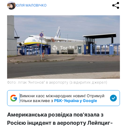
ЮЛІЯ МАЛОВІЧКО
Фото: літак "Антонов" в аеропорту (з відкритих джерел)
Вимкни хаос міжнародних новин! Отримуй
тільки важливе з
РБК-Україна у Google
Американська розвідка пов'язала з
Росією інцидент в аеропорту Лейпциг-