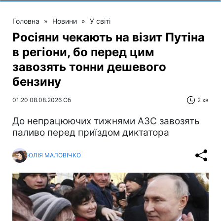
Головна
»
Новини
»
У світі
Росіяни чекають на візит Путіна
в регіони, бо перед цим
завозять тонни дешевого
бензину
01:20 08.08.2026 Сб
2 хв
До непрацюючих тижнями АЗС завозять
паливо перед приїздом диктатора
ЮЛІЯ МАЛОВІЧКО