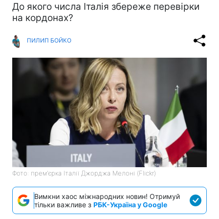
До якого числа Італія збереже перевірки
на кордонах?
ПИЛИП БОЙКО
Фото: прем'єрка Італії Джорджа Мелоні (Flickr)
Вимкни хаос міжнародних новин! Отримуй
тільки важливе з
РБК-Україна у Google