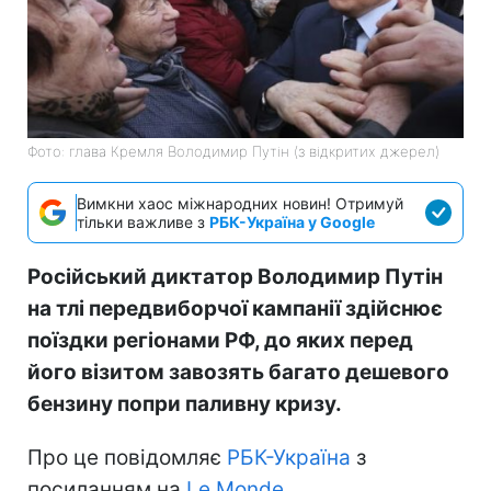
Фото: глава Кремля Володимир Путін (з відкритих джерел)
Вимкни хаос міжнародних новин! Отримуй
тільки важливе з
РБК-Україна у Google
Російський диктатор Володимир Путін
на тлі передвиборчої кампанії здійснює
поїздки регіонами РФ, до яких перед
його візитом завозять багато дешевого
бензину попри паливну кризу.
Про це повідомляє
РБК-Україна
з
посиланням на
Le Monde.