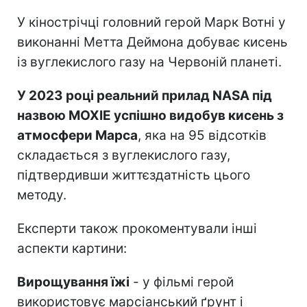
У кінострічці головний герой Марк Вотні у
виконанні Метта Деймона добуває кисень
із вуглекислого газу на Червоній планеті.
У 2023 році реальний прилад NASA під
назвою MOXIE успішно видобув кисень з
атмосфери Марса
, яка на 95 відсотків
складається з вуглекислого газу,
підтвердивши життєздатність цього
методу.
Експерти також прокоментували інші
аспекти картини:
Вирощування їжі
- у фільмі герой
використовує марсіанський ґрунт і