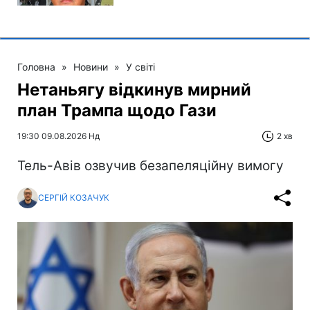
Головна
»
Новини
»
У світі
Нетаньягу відкинув мирний
план Трампа щодо Гази
19:30 09.08.2026 Нд
2 хв
Тель-Авів озвучив безапеляційну вимогу
СЕРГІЙ КОЗАЧУК