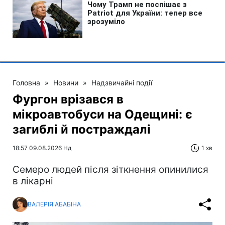
Головна
»
Новини
»
Надзвичайні події
Фургон врізався в
мікроавтобуси на Одещині: є
загиблі й постраждалі
18:57 09.08.2026 Нд
1 хв
Cемеро людей після зіткнення опинилися
в лікарні
ВАЛЕРІЯ АБАБІНА