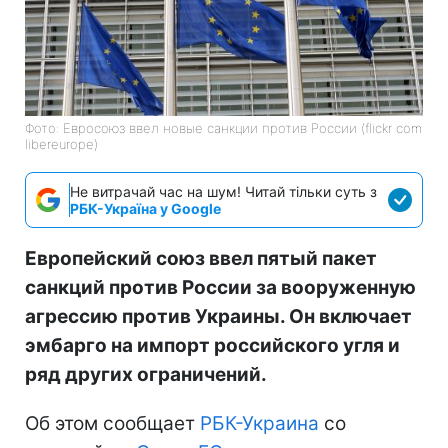
Фото: Евросоюз ввел новые санкции против России (flickr com
libereurope)
Не витрачай час на шум! Читай тільки суть з
РБК-Україна у Google
Европейский союз ввел пятый пакет
санкций против России за вооруженную
агрессию против Украины. Он включает
эмбарго на импорт российского угля и
ряд других ограничений.
Об этом сообщает
РБК-Украина
со