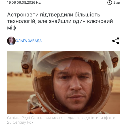
19:09 09.08.2026 Нд
2 хв
Астронавти підтвердили більшість
технологій, але знайшли один ключовий
міф
ОЛЬГА ЗАВАДА
Стрічка Рідлі Скотта виявилася недалекою до істини (фото:
20 Century Fox)