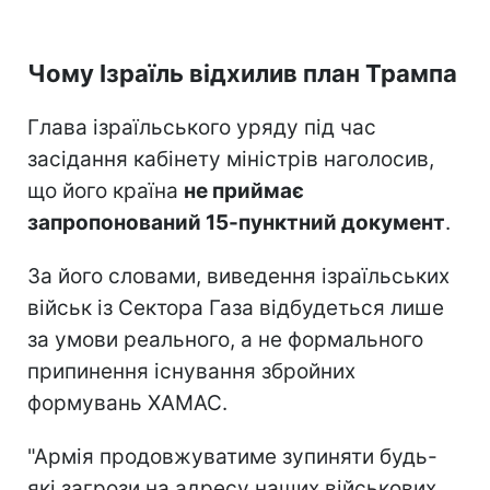
Чому Ізраїль відхилив план Трампа
Глава ізраїльського уряду під час
засідання кабінету міністрів наголосив,
що його країна
не приймає
запропонований 15-пунктний документ
.
За його словами, виведення ізраїльських
військ із Сектора Газа відбудеться лише
за умови реального, а не формального
припинення існування збройних
формувань ХАМАС.
"Армія продовжуватиме зупиняти будь-
які загрози на адресу наших військових