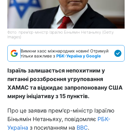
Фото: прем'єр-міністр Ізраїлю Біньямін Нетаньяху (Getty
Images)
Вимкни хаос міжнародних новин! Отримуй
тільки важливе з
РБК-Україна у Google
Ізраїль залишається непохитним у
питанні роззброєння угруповання
ХАМАС та відкидає запропоновану США
мирну ініціативу з 15 пунктів.
Про це заявив прем'єр-міністр Ізраїлю
Біньямін Нетаньяху, повідомляє
РБК-
Україна
з посиланням на
BBC
.