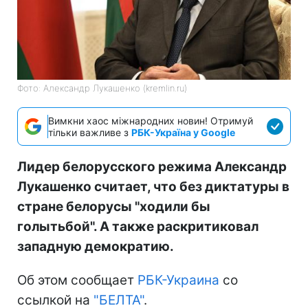
Фото: Александр Лукашенко (kremlin.ru)
Вимкни хаос міжнародних новин! Отримуй
тільки важливе з
РБК-Україна у Google
Лидер белорусского режима Александр
Лукашенко считает, что без диктатуры в
стране белорусы "ходили бы
голытьбой". А также раскритиковал
западную демократию.
Об этом сообщает
РБК-Украина
со
ссылкой на
"БЕЛТА"
.