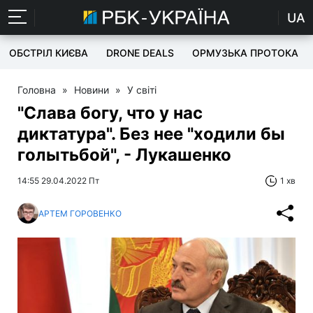
UA
ОБСТРІЛ КИЄВА
DRONE DEALS
ОРМУЗЬКА ПРОТОКА
Головна
»
Новини
»
У світі
"Слава богу, что у нас
диктатура". Без нее "ходили бы
голытьбой", - Лукашенко
14:55 29.04.2022 Пт
1 хв
АРТЕМ ГОРОВЕНКО