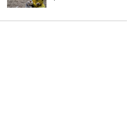
Головна
»
Життя
»
Суспільство
Як оформити пенсію онлайн:
інструкція та нові вимоги до
документів
06:30 08.08.2026 Сб
3 хв
Черги в ПФУ можна оминути
ОЛЕНА ЧУПРОВСЬКА