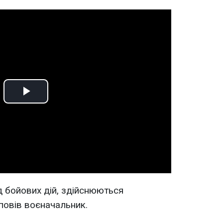
Play
Video
д бойових дій, здійснюються
зповів воєначальник.