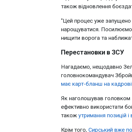
також відновлення боєздат
"Цей процес уже запущено 
нарощуватися. Посилюємо 
нищити ворога та наближат
Перестановки в ЗСУ
Нагадаємо, нещодавно Зел
головнокомандувач Збройн
має карт-бланш на кадрові
Як наголошував головком З
ефективно використати бой
також
утримання позицій і
Крім того,
Сирський вже по