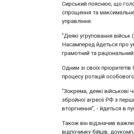
Сирський пояснює, що гол
спрощення та максимальне 
управління.
"Деякі угруповання військ 
Насамперед йдеться про уп
грамотний та раціональний
Одним зі своїх пріоритеті
процесу ротацій особового
"Зокрема, деякі військові ч
збройної агресії РФ з пер
вторгнення", - йдеться в пуб
Також він відзначив важли
відпочинку бійців, доукомп