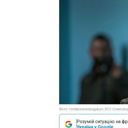
Фото: головнокомандувач ЗСУ Олександ
Розумій ситуацію на фро
Україна у Google