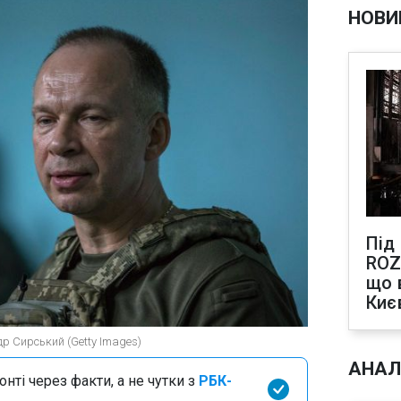
НОВИ
Під
ROZ
що 
Киє
р Сирський (Getty Images)
АНАЛ
нті через факти, а не чутки з
РБК-