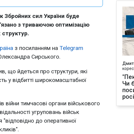
к Збройних сил України буде
'язано з триваючою оптимізацію
х структур.
раїна
з посиланням на
Telegram
Олександра Сирського.
Дмит
корес
в, що йдеться про структури, які
"Пек
ть у відбитті широкомасштабної
Чи 
пос
рос
ів війни тимчасові органи військового
відальності угруповань військ
 "відповідно до оперативної
ликів".