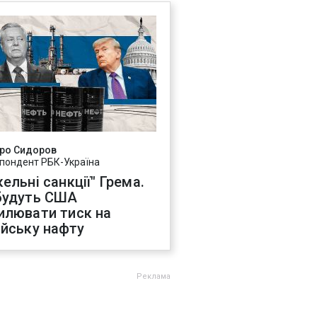
ро Сидоров
пондент РБК-Україна
ельні санкції" Грема.
будуть США
илювати тиск на
ійську нафту