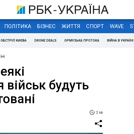
ПОЛІТИКА
БІЗНЕС
ЖИТТЯ
СПОРТ
WAVE
S
ОБСТРІЛ КИЄВА
DRONE DEALS
ОРМУЗЬКА ПРОТОКА
ВІЙНА В УКРАЇНІ
їні
еякі
 військ будуть
овані
2 хв