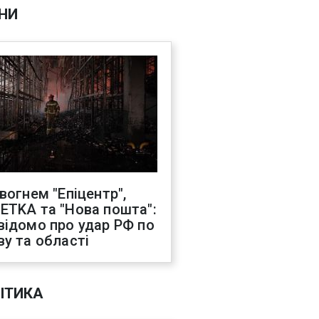
НИ
 вогнем "Епіцентр",
ETKA та "Нова пошта":
відомо про удар РФ по
ву та області
ІТИКА