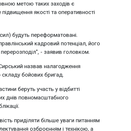
овною метою таких заходів є
підвищення якості та оперативності
(сил) будуть переформатовані.
равлінський кадровий потенціал, його
 перерозподіл", - заявив головком.
в Сирський назвав налагодження
 складу бойових бригад.
астини беруть участь у відбитті
ших днів повномасштабного
лікації.
вість приділяти більше уваги питанням
лектування озброєнням і технікою, а