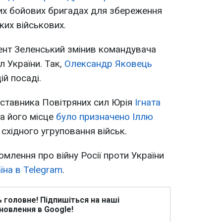
их бойових бригадах для збереження
ких військових.
ент Зеленський змінив командувача
л України. Так,
Олександр Яковець
ій посаді.
дставника Повітряних сил Юрія
Ігната
На його місце
було призначено Іллю
 східного угруповання військ.
омлення про війну Росії проти України
їна в Telegram
.
ь головне! Підпишіться на наші
новлення в Google!