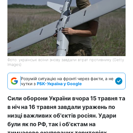
Фото: українські воїни знову завдали втрат противнику (Getty
Images)
Розумій ситуацію на фронті через факти, а не
чутки з
РБК-Україна у Google
Сили оборони України вчора 15 травня та
в ніч на 16 травня завдали уражень по
низці важливих об'єктів росіян. Удари
були як по РФ, так і об'єктам на
тимчасово окупованих територіях.