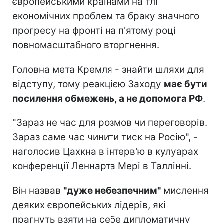
європейськими країнами на тлі
економічних проблем та браку значного
прогресу на фронті на п'ятому році
повномасштабного вторгнення.
Головна мета Кремля - знайти шляхи для
відступу, тому реакцією Заходу
має бути
посилення обмежень, а не допомога РФ
.
"Зараз не час для розмов чи переговорів.
Зараз саме час чинити тиск на Росію", -
наголосив Цахкна в інтерв'ю в кулуарах
конференції Леннарта Мері в Таллінні.
Він назвав
"дуже небезпечним"
мислення
деяких європейських лідерів, які
прагнуть взяти на себе дипломатичну