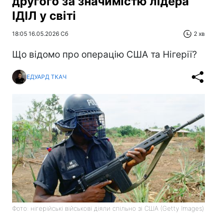
другого за значимістю лідера
ІДІЛ у світі
18:05 16.05.2026 Сб
2 хв
Що відомо про операцію США та Нігерії?
ЕДУАРД ТКАЧ
Фото: нігерійські військові діяли спільно зі США (Getty Images)