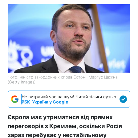
Фото: міністр закордонних справ Естонії Маргус Цахкна
(Getty Images)
Не витрачай час на шум! Читай тільки суть з
РБК-Україна у Google
Європа має утриматися від прямих
переговорів з Кремлем, оскільки Росія
зараз перебуває у нестабільному