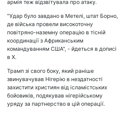
армія теж відзвітувала про атаку.
"Удар було завдано в Метелі, штат Борно,
де війська провели високоточну
повітряно-наземну операцію в тісній
координації з Африканським
командуванням США", - йдеться в дописі
в Х.
Трамп зі свого боку, який раніше
звинувачував Нігерію в нездатності
захистити християн від ісламістських
бойовиків, подякував нігерійському
уряду за партнерство в цій операції.