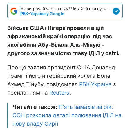
Не витрачай час на шум! Читай тільки суть з
РБК-Україна у Google
Війська США і Нігерії провели в цій
африканській країні операцію, під час
якої вбили Абу-Білала Аль-Мінукі -
другого за значимістю главу ІДІЛ у світі.
Про це заявив президент США Дональд
Трамп і його нігерійський колега Бола
Ахмед Тінубу, повідомляє
РБК-Україна
з
посиланням на
Reuters
.
Читайте також:
П'ять замахів за рік:
ООН розкрила деталі полювання ІДІЛ на
нову владу Сирії