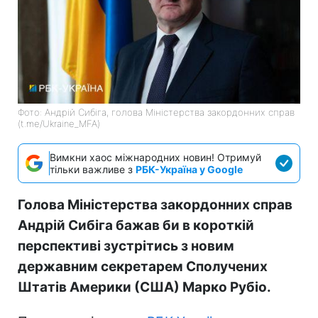
Фото: Андрій Сибіга, голова Міністерства закордонних справ
(t.me/Ukraine_MFA)
Вимкни хаос міжнародних новин! Отримуй
тільки важливе з
РБК-Україна у Google
Голова Міністерства закордонних справ
Андрій Сибіга бажав би в короткій
перспективі зустрітись з новим
державним секретарем Сполучених
Штатів Америки (США) Марко Рубіо.