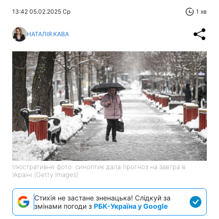
13:42 05.02.2025 Ср
1 хв
НАТАЛІЯ КАВА
Ілюстративне фото: синоптик дала прогноз на завтра в
Україні (Getty Images)
Стихія не застане зненацька! Слідкуй за
змінами погоди з
РБК-Україна у Google