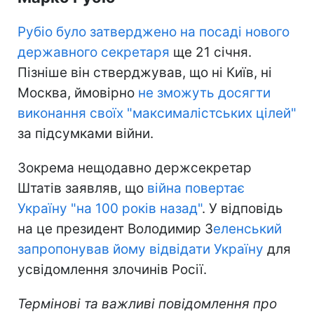
Рубіо було затверджено на посаді нового
державного секретаря
ще 21 січня.
Пізніше він стверджував, що ні Київ, ні
Москва, ймовірно
не зможуть досягти
виконання своїх "максималістських цілей"
за підсумками війни.
Зокрема нещодавно держсекретар
Штатів заявляв, що
війна повертає
Україну "на 100 років назад"
. У відповідь
на це президент Володимир З
еленський
запропонував йому відвідати Україну
для
усвідомлення злочинів Росії.
Термінові та важливі повідомлення про