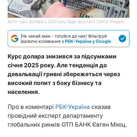
Фото: курс долара у 2025 році буде зростати (Getty Images)
Не чекай змін - готуйся до них! Фільтруй
валютні коливання
з РБК-Україна у Google
Курс долара знизився за підсумками
січня 2025 року. Але тенденція до
девальвації гривні збережеться через
високий попит з боку бізнесу та
населення.
Про в коментарі
РБК-Україна
сказав
провідний експерт департаменту
глобальних ринків ОТП БАНК Євген Міюц.