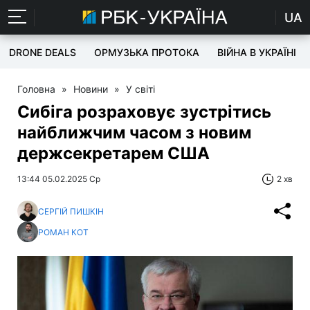
UA
DRONE DEALS
ОРМУЗЬКА ПРОТОКА
ВІЙНА В УКРАЇНІ
Головна
»
Новини
»
У світі
Сибіга розраховує зустрітись
найближчим часом з новим
держсекретарем США
13:44 05.02.2025 Ср
2 хв
СЕРГІЙ ПИШКІН
РОМАН КОТ