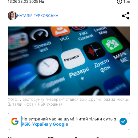
13:26 23.02.2025 Нд
1 хв
НАТАЛІЯ ГУРКОВСЬКА
Фото: у застосунку "Резерв+" стався збій другий раз за місяць
(Віталій Носач, РБК-Україна)
Не витрачай час на шум! Читай тільки суть з
РБК-Україна у Google