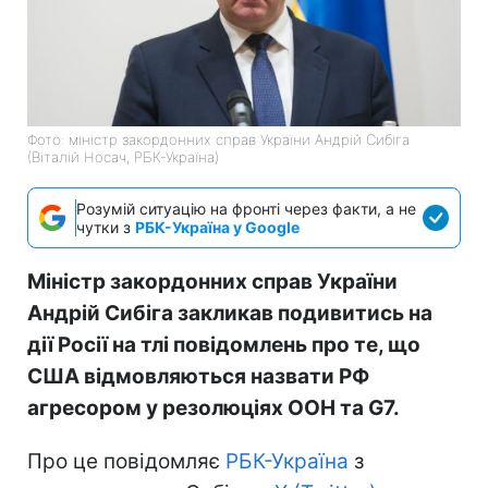
Фото: міністр закордонних справ України Андрій Сибіга
(Віталій Носач, РБК-Україна)
Розумій ситуацію на фронті через факти, а не
чутки з
РБК-Україна у Google
Міністр закордонних справ України
Андрій Сибіга закликав подивитись на
дії Росії на тлі повідомлень про те, що
США відмовляються назвати РФ
агресором у резолюціях ООН та G7.
Про це повідомляє
РБК-Україна
з