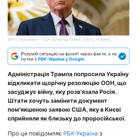
Фото: президент США Дональд Трамп (Getty Images)
Розумій ситуацію на фронті через факти, а не
чутки з
РБК-Україна у Google
Адміністрація Трампа попросила Україну
відкликати щорічну резолюцію ООН, що
засуджує війну, яку розв'язала Росія.
Штати хочуть замінити документ
пом'якшеною заявою США, яку в Києві
сприйняли як близьку до проросійської.
Про це повідомляє
РБК-Україна
з