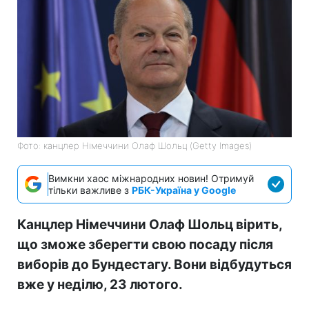
Фото: канцлер Німеччини Олаф Шольц (Getty Images)
Вимкни хаос міжнародних новин! Отримуй
тільки важливе з
РБК-Україна у Google
Канцлер Німеччини Олаф Шольц вірить,
що зможе зберегти свою посаду після
виборів до Бундестагу. Вони відбудуться
вже у неділю, 23 лютого.