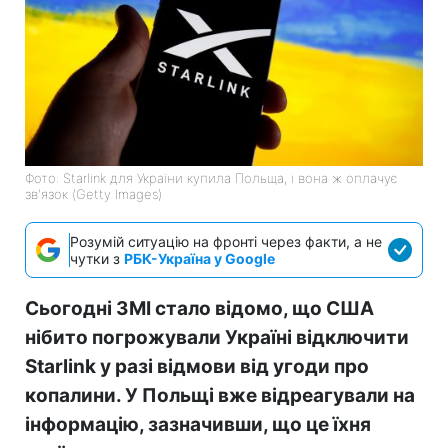
Фото: Starlink для України купила Польща, і вона ж оплачує
зв'язок (Getty Images)
Розумій ситуацію на фронті через факти, а не
чутки з
РБК-Україна у Google
Сьогодні ЗМІ стало відомо, що США
нібито погрожували Україні відключити
Starlink у разі відмови від угоди про
копалини. У Польщі вже відреагували на
інформацію, зазначивши, що це їхня