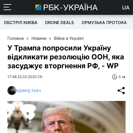
UA
ОБСТРІЛ КИЄВА
DRONE DEALS
ОРМУЗЬКА ПРОТОКА
Головна
»
Новини
»
Війна в Україні
У Трампа попросили Україну
відкликати резолюцію ООН, яка
засуджує вторгнення РФ, - WP
17:48 22.02.2025 Сб
3 хв
ЕДУАРД ТКАЧ