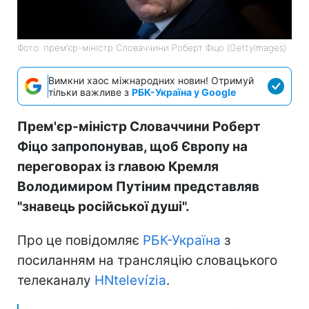
Фото: прем'єр-міністр Словаччини Роберт Фіцо (GettyImages)
Вимкни хаос міжнародних новин! Отримуй
тільки важливе з
РБК-Україна у Google
Прем'єр-міністр Словаччини Роберт
Фіцо запропонував, щоб Європу на
переговорах із главою Кремля
Володимиром Путіним представляв
"знавець російської душі".
Про це повідомляє
РБК-Україна
з
посиланням на трансляцію словацького
телеканалу
HNtelevízia
.