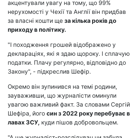
акцентували увагу на тому, що 99%
нерухомості у Чехії та Англії він придбав
за власні кошти ще
за кілька років до
приходу в політику.
"І походження грошей відображено у
деклараціях, які я здаю щороку. І сплачую
податки. Плачу регулярно, відповідно до
Закону", - підкреслив Шефір.
Окремо він зупинився на темі родини,
зауваживши, що журналісти оминули
увагою важливий факт. За словами Сергій
Шефіра, його
син з 2022 року перебуває в
лавах ЗСУ,
куди пішов добровольцем.
"А ще журналіст-розслідувач чи забула