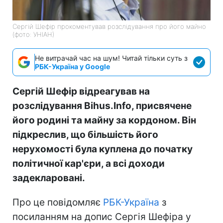
Сергій Шефір прокоментував розслідування про його майно
(фото: УНІАН)
Не витрачай час на шум! Читай тільки суть з
РБК-Україна у Google
Сергій Шефір відреагував на
розслідування Bihus.Info, присвячене
його родині та майну за кордоном. Він
підкреслив, що більшість його
нерухомості була куплена до початку
політичної кар'єри, а всі доходи
задекларовані.
Про це повідомляє
РБК-Україна
з
посиланням на допис Сергія Шефіра у