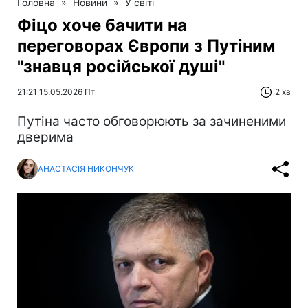
Головна
»
Новини
»
У світі
Фіцо хоче бачити на
переговорах Європи з Путіним
"знавця російської душі"
21:21 15.05.2026 Пт
2 хв
Путіна часто обговорюють за зачиненими
дверима
АНАСТАСІЯ НИКОНЧУК