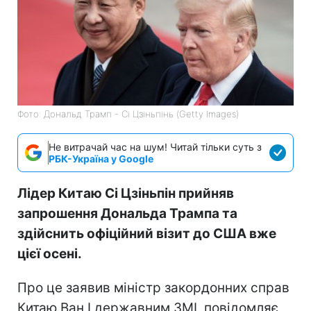
Фото: Дональд Трамп - Сі Цзіньпінь (Getty Images)
Не витрачай час на шум! Читай тільки суть з
РБК-Україна у Google
Лідер Китаю Сі Цзіньпін прийняв
запрошення Дональда Трампа та
здійснить офіційний візит до США вже
цієї осені.
Про це заявив міністр закордонних справ
Китаю Ван І державним ЗМІ, повідомляє