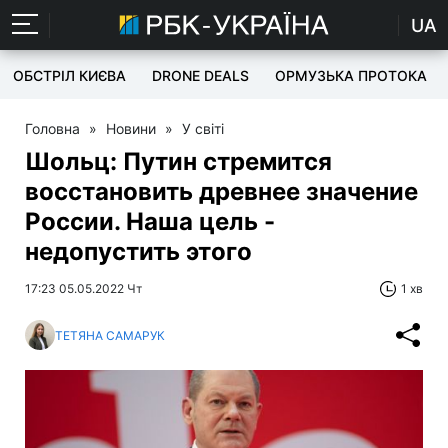
UA
ОБСТРІЛ КИЄВА
DRONE DEALS
ОРМУЗЬКА ПРОТОКА
Головна
»
Новини
»
У світі
Шольц: Путин стремится
восстановить древнее значение
России. Наша цель -
недопустить этого
17:23 05.05.2022 Чт
1 хв
ТЕТЯНА САМАРУК