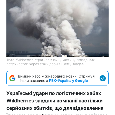
Фото: Wildberries втратила значну частину складських
потужностей через атаки дронів (Getty Images)
Вимкни хаос міжнародних новин! Отримуй
тільки важливе з
РБК-Україна у Google
Українські удари по логістичних хабах
Wildberries завдали компанії настільки
серйозних збитків, що для відновлення