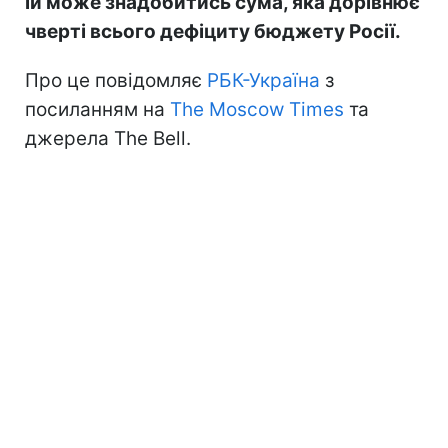
їй може знадобитись сума, яка дорівнює
чверті всього дефіциту бюджету Росії.
Про це повідомляє
РБК-Україна
з
посиланням на
The Moscow Times
та
джерела The Bell.