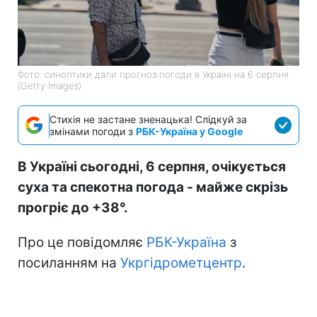
Фото: синоптики дали прогноз погоди в Україні на 6 серпня
(Getty Images)
Стихія не застане зненацька! Слідкуй за
змінами погоди з
РБК-Україна у Google
В Україні сьогодні, 6 серпня, очікується
суха та спекотна погода - майже скрізь
прогріє до +38°.
Про це повідомляє
РБК-Україна
з
посиланням на
Укргідрометцентр
.