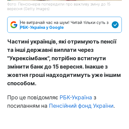
Фото: Пенсіонерів попередили про важливу зміну до 15
вересня (Getty Images)
Не витрачай час на шум! Читай тільки суть з
РБК-Україна у Google
Частині українців, які отримують пенсії
та інші державні виплати через
"Укрексімбанк", потрібно встигнути
змінити банк до 15 вересня. Інакше з
жовтня гроші надходитимуть уже іншим
способом.
Про це повідомляє
РБК-Україна
з
посиланням на
Пенсійний фонд України
.